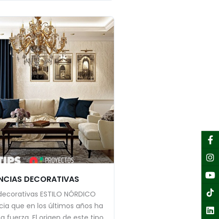
F
I
Y
Li
f
NCIAS DECORATIVAS
decorativas ESTILO NÓRDICO
ia que en los últimos años ha
fuerza. El origen de este tipo