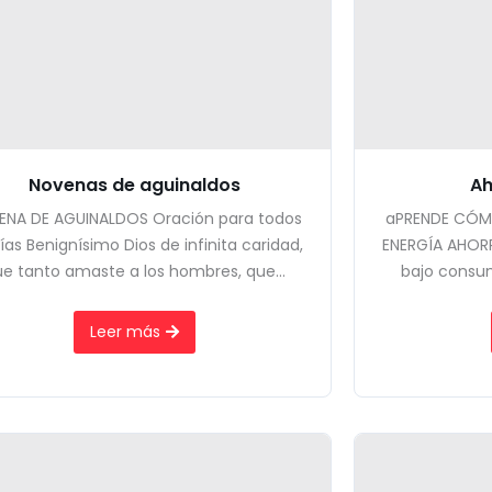
Novenas de aguinaldos
Ah
ENA DE AGUINALDOS Oración para todos
aPRENDE CÓM
días Benignísimo Dios de infinita caridad,
ENERGÍA AHORR
e tanto amaste a los hombres, que...
bajo consumo
Leer más