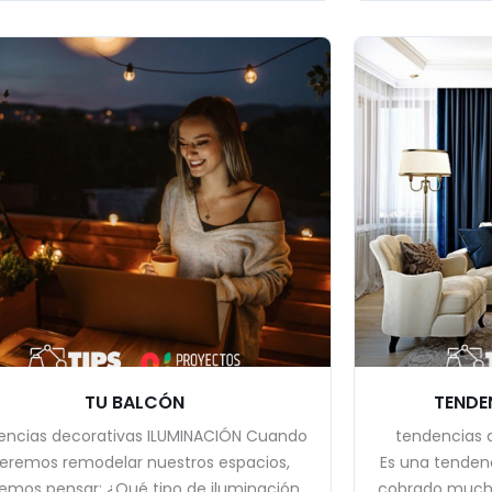
TU BALCÓN
TENDE
encias decorativas ILUMINACIÓN Cuando
tendencias 
eremos remodelar nuestros espacios,
Es una tendenc
emos pensar: ¿Qué tipo de iluminación
cobrado mucha 