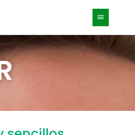
Menú
principal
R
 sencillos