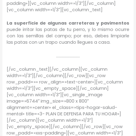
padding»][vc_column width=»1/3″][/vc_column]
[vc_column width=»1/3″][vc_column_text]
La superficie de algunas carreteras y pavimentos
puede irritar las patas de tu perro, y lo mismo ocurre
con las semillas del campo; por eso, debes limpiarle
las patas con un trapo cuando llegues a casa.
……………………..
[/vc_column_text][/vc_column][vc_column
width=»1/3″][/vc_column][/vc_row][vc_row
row_padd=»» row_align=»text-center»][vc_column
width=»1/3″][vc_empty_space][/vc_column]
[vc_column width=»1/3″][vc_single_image
image=»6744″ img_size=»800 x 800″
alignment=»center» el_class=»tips-hogar-salud-
mental» title=»3- PLAN DE DEFENSA PARA TU HOGAR»]
[/vc_column][vc_column width=»1/3″]
[vc_empty_space][/vc_column][/vc_row][vc_row
row_padd=»xxs-padding»][vc_column width=»1/3″]