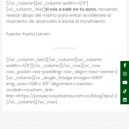
[/vc_column][vc_column width=»1/3″]
[vc_column_text]
Si vas a salir en tu auto,
recuerda
revisar abajo del mismo para evitar accidentes al
momento de arrancarlo e iniciar el movimiento.
Fuente: Purina Latam
……………………..
[/vc_column_text][/vc_column][vc_column
F
I
Y
Li
width=»1/3″][/vc_column][/vc_row][vc_row
f
row_padd=»xxs-padding» row_align=»text-center»]
[vc_column][vc_single_image image=»5165″
img_size=»1281 x 215″ alignment=»center»
onclick=»custom_link»
link=»https://proyectosurbanos.com.co/blog/tips/»]
[/vc_column][/vc_row]
←
Entrada anterior
Entrada siguiente
→