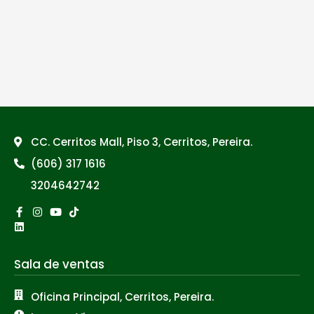
CC. Cerritos Mall, Piso 3, Cerritos, Pereira.
(606) 317 1616
3204642742
Facebook-
Linkedin
Instagram
Youtube
Tiktok
f
Sala de ventas
Oficina Principal, Cerritos, Pereira.