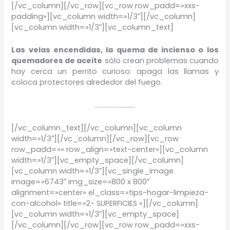
[/vc_column][/vc_row][vc_row row_padd=»xxs-
padding»][vc_column width=»1/3″][/vc_column]
[vc_column width=»1/3″][vc_column_text]
Las velas encendidas, la quema de incienso o los
quemadores de aceite
sólo crean problemas cuando
hay cerca un perrito curioso: apaga las llamas y
coloca protectores alrededor del fuego.
……………………..
[/vc_column_text][/vc_column][vc_column
width=»1/3″][/vc_column][/vc_row][vc_row
row_padd=»» row_align=»text-center»][vc_column
width=»1/3″][vc_empty_space][/vc_column]
[vc_column width=»1/3″][vc_single_image
image=»6743″ img_size=»800 x 800″
alignment=»center» el_class=»tips-hogar-limpieza-
con-alcohol» title=»2- SUPERFICIES «][/vc_column]
[vc_column width=»1/3″][vc_empty_space]
[/vc_column][/vc_row][vc_row row_padd=»xxs-