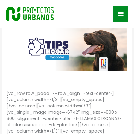
Ir
al
Men
contenido
prin
/
TIPS
/ Por
Proyectos Urbanos
[vc_row row_padd=»» row_align=»text-center»]
[vc_column width=»1/3″][vc_empty_space]
[/vc_column][vc_column width=»1/3″]
[vc_single_image image=»6742″ img_size=»800 x
800″ alignment=»center» title=»1- LLAMAS CERCANAS»
el_class=»cuidado-de-plantas»][/vc_column]
[vc_column width=»1/3″][vc_empty_space]