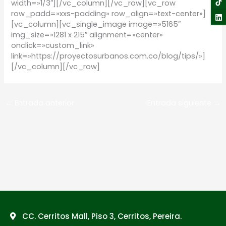
width=»1/3″][/vc_column][/vc_row][vc_row
row_padd=»xxs-padding» row_align=»text-center»]
[vc_column][vc_single_image image=»5165″
img_size=»1281 x 215″ alignment=»center»
onclick=»custom_link»
link=»https://proyectosurbanos.com.co/blog/tips/»]
[/vc_column][/vc_row]
←
Entrada anterior
Entrada siguiente
→
CC. Cerritos Mall, Piso 3, Cerritos, Pereira.