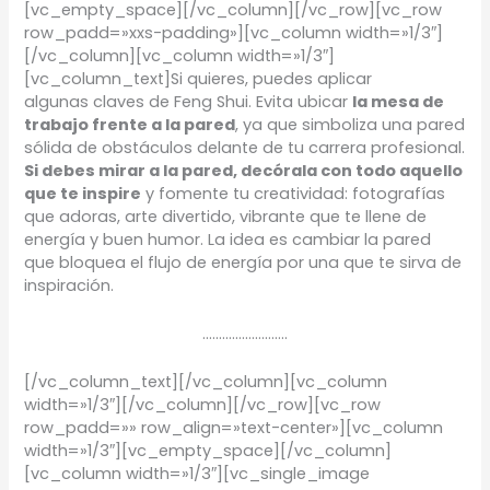
[vc_empty_space][/vc_column][/vc_row][vc_row
row_padd=»xxs-padding»][vc_column width=»1/3″]
[/vc_column][vc_column width=»1/3″]
[vc_column_text]Si quieres, puedes aplicar
algunas claves de Feng Shui. Evita ubicar
la mesa de
trabajo frente a la pared
, ya que simboliza una pared
sólida de obstáculos delante de tu carrera profesional.
Si debes mirar a la pared, decórala con todo aquello
que te inspire
y fomente tu creatividad: fotografías
que adoras, arte divertido, vibrante que te llene de
energía y buen humor. La idea es cambiar la pared
que bloquea el flujo de energía por una que te sirva de
inspiración.
……………………..
[/vc_column_text][/vc_column][vc_column
width=»1/3″][/vc_column][/vc_row][vc_row
row_padd=»» row_align=»text-center»][vc_column
width=»1/3″][vc_empty_space][/vc_column]
[vc_column width=»1/3″][vc_single_image