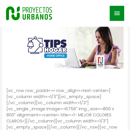
Ir
al
Men
contenido
prin
/
TIPS
/ Por
Proyectos Urbanos
[vc_row row_padd=»» row_align=»text-center»]
[vc_column width=»1/3″][vc_empty_space]
[/vc_column][vc_column width=»1/3″]
[vc_single_image image=»6756″ img_size=»800 x
800″ alignment=»center» title=»1- MEJOR COLORES
CLAROS»][/vc_column][vc_column width=»1/3″]
[vc_empty_space][/vc_column][/vc_row][vc_row