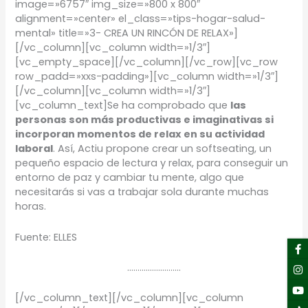
image=»6757″ img_size=»800 x 800″
alignment=»center» el_class=»tips-hogar-salud-
mental» title=»3- CREA UN RINCÓN DE RELAX»]
[/vc_column][vc_column width=»1/3″]
[vc_empty_space][/vc_column][/vc_row][vc_row
row_padd=»xxs-padding»][vc_column width=»1/3″]
[/vc_column][vc_column width=»1/3″]
[vc_column_text]Se ha comprobado que
las
personas son más productivas e imaginativas si
incorporan momentos de relax en su actividad
laboral
. Así, Actiu propone crear un softseating, un
pequeño espacio de lectura y relax, para conseguir un
entorno de paz y cambiar tu mente, algo que
necesitarás si vas a trabajar sola durante muchas
horas.
Fuente: ELLES
F
I
Y
Li
f
……………………..
[/vc_column_text][/vc_column][vc_column