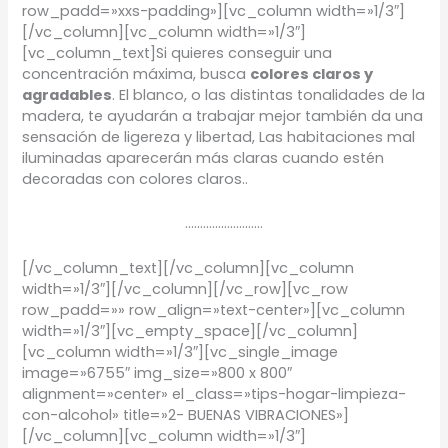
row_padd=»xxs-padding»][vc_column width=»1/3″]
[/vc_column][vc_column width=»1/3″]
[vc_column_text]Si quieres conseguir una
concentración máxima, busca
colores claros y
agradables
. El blanco, o las distintas tonalidades de la
madera, te ayudarán a trabajar mejor también da una
sensación de ligereza y libertad, Las habitaciones mal
iluminadas aparecerán más claras cuando estén
decoradas con colores claros..
……………………..
[/vc_column_text][/vc_column][vc_column
width=»1/3″][/vc_column][/vc_row][vc_row
row_padd=»» row_align=»text-center»][vc_column
width=»1/3″][vc_empty_space][/vc_column]
[vc_column width=»1/3″][vc_single_image
image=»6755″ img_size=»800 x 800″
alignment=»center» el_class=»tips-hogar-limpieza-
con-alcohol» title=»2- BUENAS VIBRACIONES»]
[/vc_column][vc_column width=»1/3″]