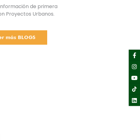
 información de primera
n Proyectos Urbanos.
er más BLOGS
F
I
Y
Li
f