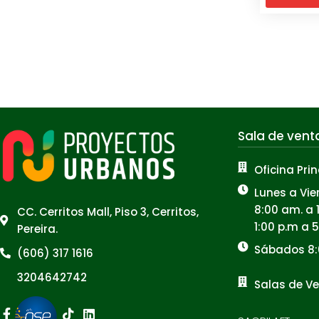
Sala de vent
Oficina Prin
Lunes a Vie
8:00 am. a 
CC. Cerritos Mall, Piso 3, Cerritos,
1:00 p.m a 
Pereira.
Sábados 8:
(606) 317 1616
3204642742
Salas de Ve
Facebook-
Instagram
Youtube
Tiktok
Linkedin