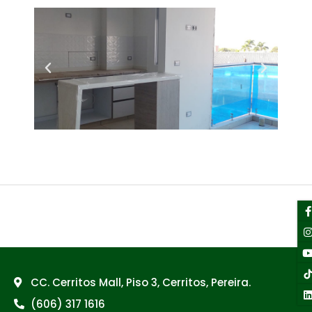
L
←
Entrada anterior
Entrada siguiente
→
f
CC. Cerritos Mall, Piso 3, Cerritos, Pereira.
(606) 317 1616