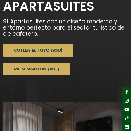
APARTASUITES
91 Apartasuites con un diseño moderno y
entorno perfecto para el sector turístico del
eje cafetero.
COTIZA EL TUYO AQUÍ
PRESENTACIÓN (PDF)
F
I
Y
Li
f