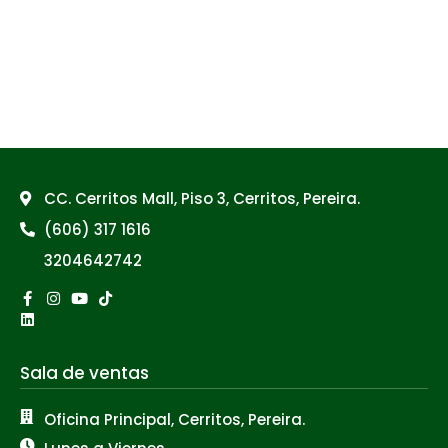
CC. Cerritos Mall, Piso 3, Cerritos, Pereira.
(606) 317 1616
3204642742
Facebook-
Linkedin
Instagram
Youtube
Tiktok
f
Sala de ventas
Oficina Principal, Cerritos, Pereira.