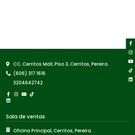
F
I
Y
Li
f
CC. Cerritos Mall, Piso 3, Cerritos, Pereira.
(606) 317 1616
3204642742
Facebook-
Linkedin
Instagram
Youtube
Tiktok
f
Sala de ventas
Oficina Principal, Cerritos, Pereira.