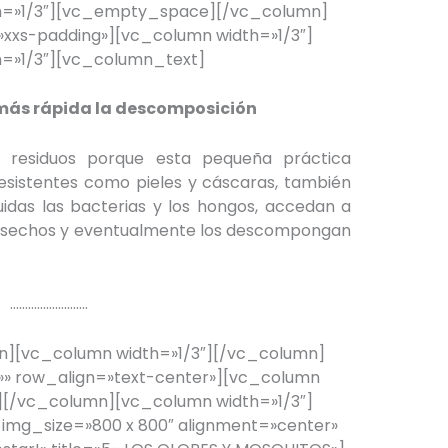
h=»1/3″][vc_empty_space][/vc_column]
xs-padding»][vc_column width=»1/3″]
=»1/3″][vc_column_text]
 más rápida la descomposición
 residuos porque esta pequeña práctica
esistentes como pieles y cáscaras, también
uidas las bacterias y los hongos, accedan a
desechos y eventualmente los descompongan
……………………..
][vc_column width=»1/3″][/vc_column]
» row_align=»text-center»][vc_column
[/vc_column][vc_column width=»1/3″]
 img_size=»800 x 800″ alignment=»center»