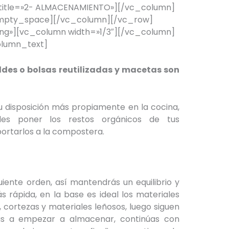
 title=»2- ALMACENAMIENTO»][/vc_column]
empty_space][/vc_column][/vc_row]
g»][vc_column width=»1/3″][/vc_column]
olumn_text]
des o bolsas reutilizadas y macetas son
 disposición más propiamente en la cocina,
des poner los restos orgánicos de tus
ortarlos a la compostera.
ente orden, así mantendrás un equilibrio y
rápida, en la base es ideal los materiales
cortezas y materiales leñosos, luego siguen
as a empezar a almacenar, continúas con