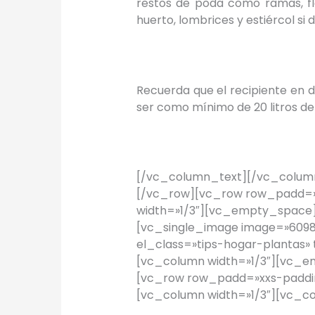
restos de poda como ramas, flor
huerto, lombrices y estiércol si d
Recuerda que el recipiente en 
ser como mínimo de 20 litros de
[/vc_column_text][/vc_column
[/vc_row][vc_row row_padd=»
width=»1/3″][vc_empty_space]
[vc_single_image image=»6098″
el_class=»tips-hogar-plantas»
[vc_column width=»1/3″][vc_
[vc_row row_padd=»xxs-paddin
[vc_column width=»1/3″][vc_c