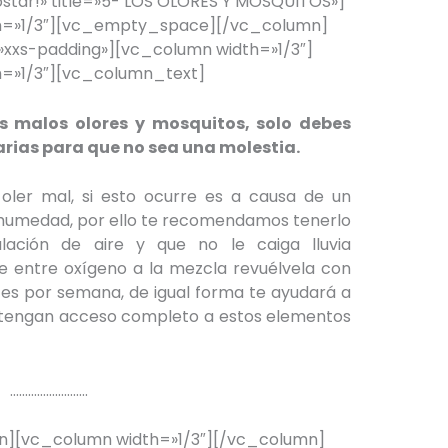
star!» title=»5- LOS OLORES Y MOSQUITOS»]
h=»1/3″][vc_empty_space][/vc_column]
xs-padding»][vc_column width=»1/3″]
=»1/3″][vc_column_text]
os malos olores y mosquitos, solo debes
arias para que no sea una molestia.
ler mal, si esto ocurre es a causa de un
 humedad, por ello te recomendamos tenerlo
ación de aire y que no le caiga lluvia
e entre oxígeno a la mezcla revuélvela con
eces por semana, de igual forma te ayudará a
 tengan acceso completo a estos elementos
……………………..
][vc_column width=»1/3″][/vc_column]