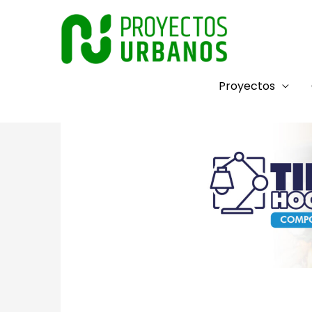
Ir
al
contenido
Proyectos
/
TIPS
/ Por
Proyectos Urbanos