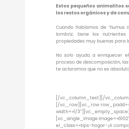
Estos pequeños animalitos s
los restos orgánicos y de conv
Cuando hablamos de ‘humus de 
lombriz, tiene los nutriente
propiedades muy buenas para la
No solo ayuda a enriquecer e
proceso de descomposición, las 
te aclaramos que no es absolut
[/vc_column_text][/vc_column
[/vc_row][vc_row row_padd=»
width=»1/3″][vc_empty_space]
[vc_single_image image=»6102″
el_class=»tips-hogar-¡A compo