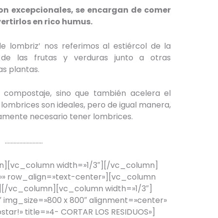
on excepcionales, se encargan de comer
ertirlos en rico humus.
lombriz’ nos referimos al estiércol de la
s de las frutas y verduras junto a otras
s plantas.
l compostaje, sino que también acelera el
lombrices son ideales, pero de igual manera,
amente necesario tener lombrices.
……………………..
][vc_column width=»1/3″][/vc_column]
» row_align=»text-center»][vc_column
[/vc_column][vc_column width=»1/3″]
 img_size=»800 x 800″ alignment=»center»
star!» title=»4- CORTAR LOS RESIDUOS»]