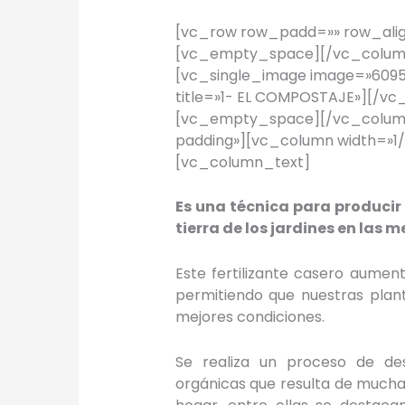
[vc_row row_padd=»» row_alig
[vc_empty_space][/vc_column
[vc_single_image image=»6095″
title=»1- EL COMPOSTAJE»][/vc
[vc_empty_space][/vc_colum
padding»][vc_column width=»1/
[vc_column_text]
Es una técnica para produci
tierra de los jardines en las 
Este fertilizante casero aument
permitiendo que nuestras plant
mejores condiciones.
Se realiza un proceso de de
orgánicas que resulta de muchas