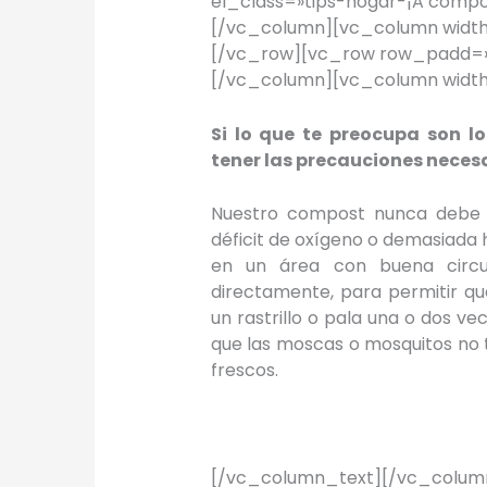
el_class=»tips-hogar-¡A compo
[/vc_column][vc_column widt
[/vc_row][vc_row row_padd=»x
[/vc_column][vc_column width
Si lo que te preocupa son l
tener las precauciones neces
Nuestro compost nunca debe o
déficit de oxígeno o demasiada
en un área con buena circul
directamente, para permitir qu
un rastrillo o pala una o dos v
que las moscas o mosquitos no
frescos.
[/vc_column_text][/vc_column