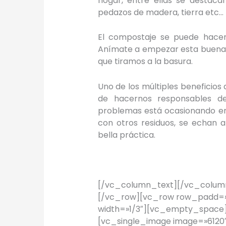
hogar, entre ellas se destacan
pedazos de madera, tierra etc…
El compostaje se puede hacer
Anímate a empezar esta buena
que tiramos a la basura.
Uno de los múltiples beneficios
de hacernos responsables de
problemas está ocasionando en l
con otros residuos, se echan a 
bella práctica.
[/vc_column_text][/vc_column
[/vc_row][vc_row row_padd=»
width=»1/3″][vc_empty_space]
[vc_single_image image=»6120″