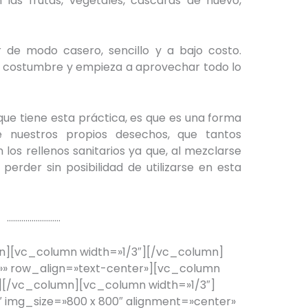
 las frutas, vegetales, cáscaras de huevo,
 de modo casero, sencillo y a bajo costo.
 costumbre y empieza a aprovechar todo lo
 que tiene esta práctica, es que es una forma
 nuestros propios desechos, que tantos
os rellenos sanitarios ya que, al mezclarse
perder sin posibilidad de utilizarse en esta
……………………..
][vc_column width=»1/3″][/vc_column]
» row_align=»text-center»][vc_column
[/vc_column][vc_column width=»1/3″]
 img_size=»800 x 800″ alignment=»center»