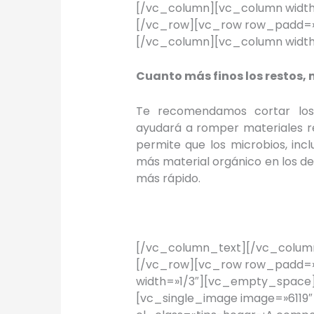
[/vc_column][vc_column widt
[/vc_row][vc_row row_padd=»x
[/vc_column][vc_column width
Cuanto más finos los restos,
Te recomendamos cortar los
ayudará a romper materiales r
permite que los microbios, incl
más material orgánico en los 
más rápido.
[/vc_column_text][/vc_column
[/vc_row][vc_row row_padd=»
width=»1/3″][vc_empty_space]
[vc_single_image image=»6119″