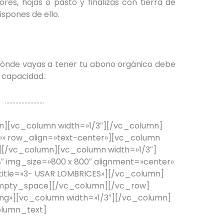
es, hojas o pasto y finalizas con tierra de
ispones de ello.
dónde vayas a tener tu abono orgánico debe
 capacidad.
……………………..
][vc_column width=»1/3″][/vc_column]
» row_align=»text-center»][vc_column
[/vc_column][vc_column width=»1/3″]
 img_size=»800 x 800″ alignment=»center»
 title=»3- USAR LOMBRICES»][/vc_column]
empty_space][/vc_column][/vc_row]
g»][vc_column width=»1/3″][/vc_column]
olumn_text]