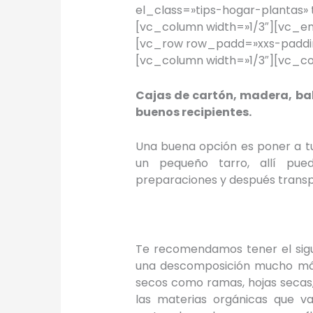
el_class=»tips-hogar-plantas»
[vc_column width=»1/3″][vc_
[vc_row row_padd=»xxs-paddin
[vc_column width=»1/3″][vc_c
Cajas de cartón, madera, bal
buenos recipientes.
Una buena opción es poner a tu
un pequeño tarro, allí pue
preparaciones y después transp
Te recomendamos tener el sigui
una descomposición mucho más 
secos como ramas, hojas secas, 
las materias orgánicas que v