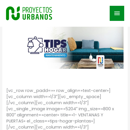
Ir
al
Men
contenido
prin
/
TIPS
/ Por
Proyectos Urbanos
[vc_row row_padd=»» row_align=»text-center»]
[vc_column width=»1/3″][vc_empty_space]
[/vc_column][vc_column width=»1/3″]
[vc_single_image image=»5204″ img_size=»800 x
800″ alignment=»center» title=»1- VENTANAS Y
PUERTAS» el_class=»tips-hogar-plantas»]
[/vc_column][vc_column width=»1/3″]