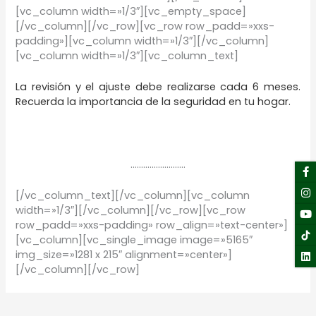
[vc_column width=»1/3″][vc_empty_space]
[/vc_column][/vc_row][vc_row row_padd=»xxs-
padding»][vc_column width=»1/3″][/vc_column]
[vc_column width=»1/3″][vc_column_text]
La revisión y el ajuste debe realizarse cada 6 meses.
Recuerda la importancia de la seguridad en tu hogar.
……………………..
F
I
Y
Li
f
[/vc_column_text][/vc_column][vc_column
width=»1/3″][/vc_column][/vc_row][vc_row
row_padd=»xxs-padding» row_align=»text-center»]
[vc_column][vc_single_image image=»5165″
img_size=»1281 x 215″ alignment=»center»]
[/vc_column][/vc_row]