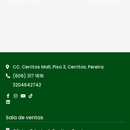
←
Entrada anterior
Entrada siguiente
→
CC. Cerritos Mall, Piso 3, Cerritos, Pereira.
(606) 317 1616
3204642742
Facebook-
Linkedin
Instagram
Youtube
Tiktok
f
Sala de ventas