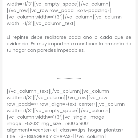
width=»1/3″][vc_empty_space][/vc_column]
[/vc_row][vc_row row_padd=»xxs-padding»]
[vc_column width=»1/3″][/vc_column][vc_column
width=»1/3″][vc_column_text]
El repinte debe realizarse cada año o cada que se
evidencia. Es muy importante mantener la armonía de
tu hogar con paredes impecables.
……………………..
[/vc_column_text][/vc_column][vc_column
width=»1/3″][/vc_column][/vc_row][vc_row
row_padd=»» row_align=»text-center»][vc_column
width=»1/3″][vc_empty_space][/vc_column]
[vc_column width=»1/3″][vc_single_image
image=»5203″ img_size=»800 x 800″
alignment=»center» el_class=»tips-hogar-plantas»
title=»3- BISAGRAS Y CHAPAS»][/vc_column]