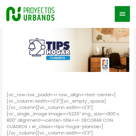
Ir
al
Men
contenido
prin
/
TIPS
/ Por
Proyectos Urbanos
[vc_row row_padd=»» row_align=»text-center»]
[vc_column width=»1/3″][vc_empty_space]
[/vc_column][vc_column width=»1/3″]
[vc_single_image image=»5225″ img_size=»800 x
800″ alignment=»center» title=»1- DECORAR CON
CUADROS » el_class=»tips-hogar-plantas»]
[/vc_column][vc_column width=»1/3″]