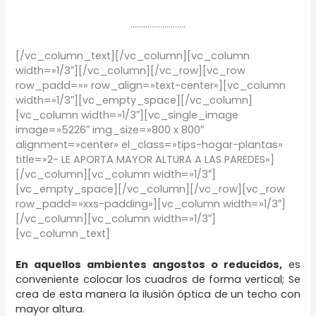
……………………..
[/vc_column_text][/vc_column][vc_column
width=»1/3″][/vc_column][/vc_row][vc_row
row_padd=»» row_align=»text-center»][vc_column
width=»1/3″][vc_empty_space][/vc_column]
[vc_column width=»1/3″][vc_single_image
image=»5226″ img_size=»800 x 800″
alignment=»center» el_class=»tips-hogar-plantas»
title=»2- LE APORTA MAYOR ALTURA A LAS PAREDES»]
[/vc_column][vc_column width=»1/3″]
[vc_empty_space][/vc_column][/vc_row][vc_row
row_padd=»xxs-padding»][vc_column width=»1/3″]
[/vc_column][vc_column width=»1/3″]
[vc_column_text]
En aquellos ambientes angostos o reducidos,
es
conveniente colocar los cuadros de forma vertical; Se
crea de esta manera la ilusión óptica de un techo con
mayor altura.