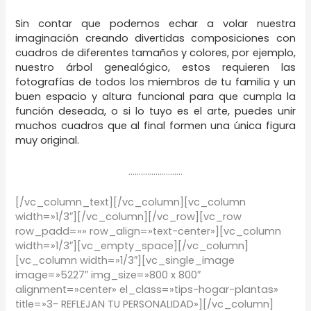
Sin contar que podemos echar a volar nuestra
imaginación creando divertidas composiciones con
cuadros de diferentes tamaños y colores, por ejemplo,
nuestro árbol genealógico, estos requieren las
fotografías de todos los miembros de tu familia y un
buen espacio y altura funcional para que cumpla la
función deseada, o si lo tuyo es el arte, puedes unir
muchos cuadros que al final formen una única figura
muy original.
……………………..
[/vc_column_text][/vc_column][vc_column
width=»1/3″][/vc_column][/vc_row][vc_row
row_padd=»» row_align=»text-center»][vc_column
width=»1/3″][vc_empty_space][/vc_column]
[vc_column width=»1/3″][vc_single_image
image=»5227″ img_size=»800 x 800″
alignment=»center» el_class=»tips-hogar-plantas»
title=»3- REFLEJAN TU PERSONALIDAD»][/vc_column]