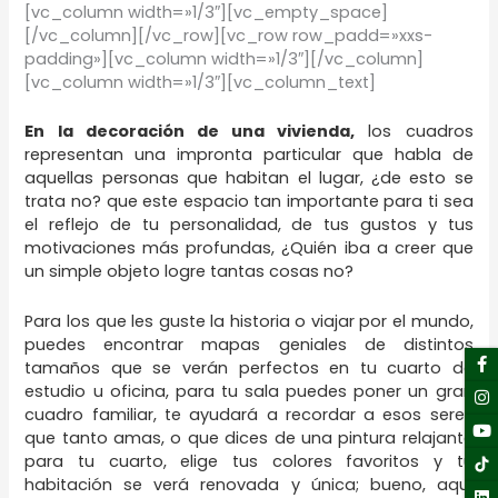
[vc_column width=»1/3″][vc_empty_space]
[/vc_column][/vc_row][vc_row row_padd=»xxs-
padding»][vc_column width=»1/3″][/vc_column]
[vc_column width=»1/3″][vc_column_text]
En la decoración de una vivienda,
los cuadros
representan una impronta particular que habla de
aquellas personas que habitan el lugar, ¿de esto se
trata no? que este espacio tan importante para ti sea
el reflejo de tu personalidad, de tus gustos y tus
motivaciones más profundas, ¿Quién iba a creer que
un simple objeto logre tantas cosas no?
Para los que les guste la historia o viajar por el mundo,
puedes encontrar mapas geniales de distintos
F
I
Y
Li
tamaños que se verán perfectos en tu cuarto de
f
estudio u oficina, para tu sala puedes poner un gran
cuadro familiar, te ayudará a recordar a esos seres
que tanto amas, o que dices de una pintura relajante
para tu cuarto, elige tus colores favoritos y tu
habitación se verá renovada y única; bueno, aquí