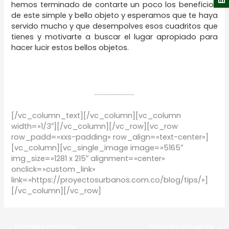
hemos terminado de contarte un poco los beneficios
de este simple y bello objeto y esperamos que te haya
servido mucho y que desempolves esos cuadritos que
tienes y motivarte a buscar el lugar apropiado para
hacer lucir estos bellos objetos.
……………………..
[/vc_column_text][/vc_column][vc_column
width=»1/3″][/vc_column][/vc_row][vc_row
row_padd=»xxs-padding» row_align=»text-center»]
[vc_column][vc_single_image image=»5165″
img_size=»1281 x 215″ alignment=»center»
onclick=»custom_link»
link=»https://proyectosurbanos.com.co/blog/tips/»]
[/vc_column][/vc_row]
←
Entrada anterior
Entrada siguiente
→