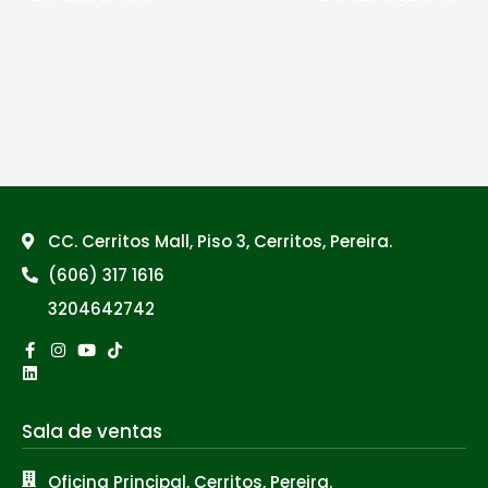
CC. Cerritos Mall, Piso 3, Cerritos, Pereira.
(606) 317 1616
3204642742
Facebook-
Linkedin
Instagram
Youtube
Tiktok
f
Sala de ventas
Oficina Principal, Cerritos, Pereira.