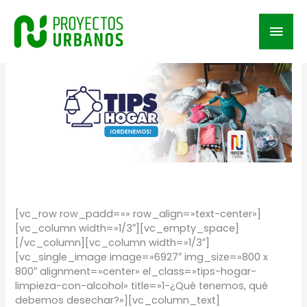
Ir
al
Men
contenido
prin
/
TIPS
/ Por
Proyectos Urbanos
[vc_row row_padd=»» row_align=»text-center»]
[vc_column width=»1/3″][vc_empty_space]
[/vc_column][vc_column width=»1/3″]
[vc_single_image image=»6927″ img_size=»800 x
800″ alignment=»center» el_class=»tips-hogar-
limpieza-con-alcohol» title=»1-¿Qué tenemos, qué
debemos desechar?»][vc_column_text]