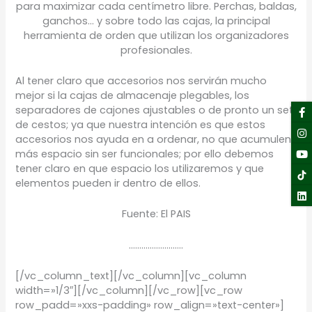
para maximizar cada centímetro libre. Perchas, baldas,
ganchos… y sobre todo las cajas, la principal
herramienta de orden que utilizan los organizadores
profesionales.
Al tener claro que accesorios nos servirán mucho
mejor si la cajas de almacenaje plegables, los
F
I
Y
Li
separadores de cajones ajustables o de pronto un set
f
de cestos; ya que nuestra intención es que estos
accesorios nos ayuda en a ordenar, no que acumulen
más espacio sin ser funcionales; por ello debemos
tener claro en que espacio los utilizaremos y que
elementos pueden ir dentro de ellos.
Fuente: El PAIS
……………………..
[/vc_column_text][/vc_column][vc_column
width=»1/3″][/vc_column][/vc_row][vc_row
row_padd=»xxs-padding» row_align=»text-center»]