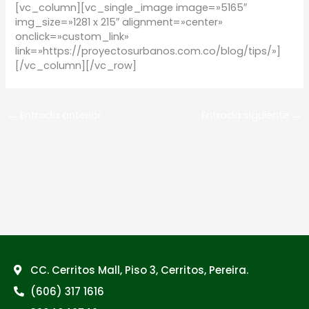
[vc_column][vc_single_image image=»5165″
img_size=»1281 x 215″ alignment=»center»
onclick=»custom_link»
link=»https://proyectosurbanos.com.co/blog/tips/»]
[/vc_column][/vc_row]
←
Entrada anterior
Entrada siguiente
→
CC. Cerritos Mall, Piso 3, Cerritos, Pereira.
(606) 317 1616