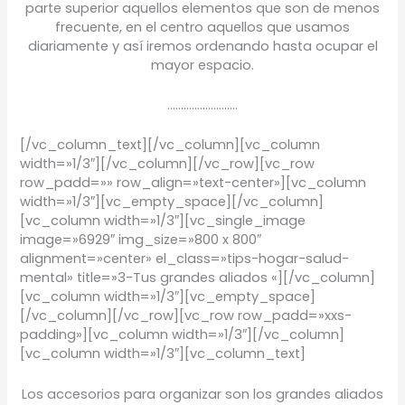
parte superior aquellos elementos que son de menos
frecuente, en el centro aquellos que usamos
diariamente y así iremos ordenando hasta ocupar el
mayor espacio.
……………………..
[/vc_column_text][/vc_column][vc_column
width=»1/3″][/vc_column][/vc_row][vc_row
row_padd=»» row_align=»text-center»][vc_column
width=»1/3″][vc_empty_space][/vc_column]
[vc_column width=»1/3″][vc_single_image
image=»6929″ img_size=»800 x 800″
alignment=»center» el_class=»tips-hogar-salud-
mental» title=»3-Tus grandes aliados «][/vc_column]
[vc_column width=»1/3″][vc_empty_space]
[/vc_column][/vc_row][vc_row row_padd=»xxs-
padding»][vc_column width=»1/3″][/vc_column]
[vc_column width=»1/3″][vc_column_text]
Los accesorios para organizar son los grandes aliados