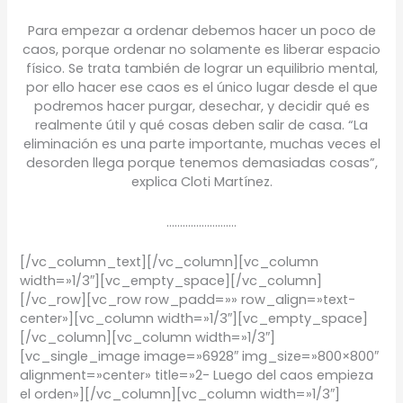
Para empezar a ordenar debemos hacer un poco de
caos, porque ordenar no solamente es liberar espacio
físico. Se trata también de lograr un equilibrio mental,
por ello hacer ese caos es el único lugar desde el que
podremos hacer purgar, desechar, y decidir qué es
realmente útil y qué cosas deben salir de casa. “La
eliminación es una parte importante, muchas veces el
desorden llega porque tenemos demasiadas cosas”,
explica Cloti Martínez.
……………………..
[/vc_column_text][/vc_column][vc_column
width=»1/3″][vc_empty_space][/vc_column]
[/vc_row][vc_row row_padd=»» row_align=»text-
center»][vc_column width=»1/3″][vc_empty_space]
[/vc_column][vc_column width=»1/3″]
[vc_single_image image=»6928″ img_size=»800×800″
alignment=»center» title=»2- Luego del caos empieza
el orden»][/vc_column][vc_column width=»1/3″]