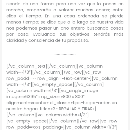
siendo de una forma, pero una vez que lo pones en
marcha, empezarás a valorar muchas cosas; entre
ellas el tiempo. En una casa ordenada se pierde
menos tiempo; se dice que a lo largo de nuestra vida
nos podemos pasar un año entero buscando cosas
por casa. Evaluando tus objetivos tendrás más
claridad y consciencia de tu propósito.
……………………..
[/vc_column_text][/vc_column][vc_column
width=»1/3″][/vc_column][/vc_row][vc_row
row_padd=»» row_align=»text-center»][vc_column
width=»1/3″][vc_empty_space][/vc_column]
[vc_column width=»1/3″][vc_single_image
image=»6395″ img_size=»800 x 800″
alignment=»center» el_class=»tips-hogar-orden en
nuestro hogar» title=»3- REGALAR Y TIRAR»]
[/vc_column][vc_column width=»1/3″]
[vc_empty_space][/vc_column][/vc_row][vc_row
row_padd=»xxs-padding»][vc_column width=»1/3″]