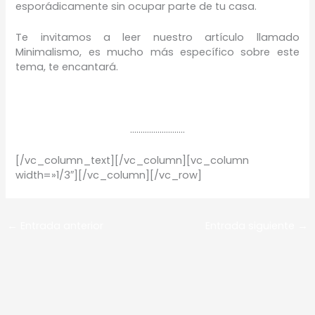
esporádicamente sin ocupar parte de tu casa.
Te invitamos a leer nuestro artículo llamado
Minimalismo, es mucho más específico sobre este
tema, te encantará.
……………………..
[/vc_column_text][/vc_column][vc_column
width=»1/3″][/vc_column][/vc_row]
←
Entrada anterior
Entrada siguiente
→