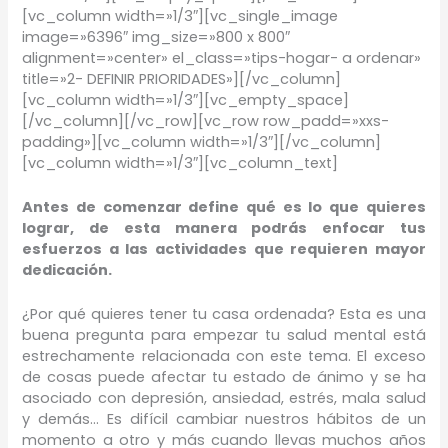
[vc_column width=»1/3″][vc_single_image
image=»6396″ img_size=»800 x 800″
alignment=»center» el_class=»tips-hogar- a ordenar»
title=»2- DEFINIR PRIORIDADES»][/vc_column]
[vc_column width=»1/3″][vc_empty_space]
[/vc_column][/vc_row][vc_row row_padd=»xxs-
padding»][vc_column width=»1/3″][/vc_column]
[vc_column width=»1/3″][vc_column_text]
Antes de comenzar define qué es lo que quieres
lograr, de esta manera podrás enfocar tus
esfuerzos a las actividades que requieren mayor
dedicación.
¿Por qué quieres tener tu casa ordenada? Esta es una
buena pregunta para empezar tu salud mental está
estrechamente relacionada con este tema. El exceso
de cosas puede afectar tu estado de ánimo y se ha
asociado con depresión, ansiedad, estrés, mala salud
y demás… Es difícil cambiar nuestros hábitos de un
momento a otro y más cuando llevas muchos años