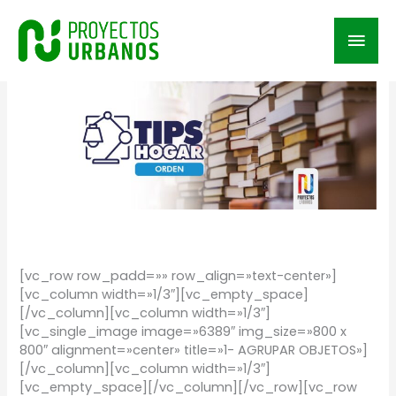
Ir
al
Men
contenido
prin
/
TIPS
/ Por
Proyectos Urbanos
[vc_row row_padd=»» row_align=»text-center»]
[vc_column width=»1/3″][vc_empty_space]
[/vc_column][vc_column width=»1/3″]
[vc_single_image image=»6389″ img_size=»800 x
800″ alignment=»center» title=»1- AGRUPAR OBJETOS»]
[/vc_column][vc_column width=»1/3″]
[vc_empty_space][/vc_column][/vc_row][vc_row