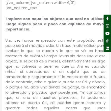
[/vc_column][vc_column width=»1/3″]
[vc_column_text]
F
I
Y
Li
Empieza con aquellos objetos que casi no utilices,
f
luego sigues poco a poco con aquellos de mayor
importancia.
Una vez hayas empezado con este propósito, este
paso será el más liberador. Un truco matemático para
evaluar lo que se queda y lo que se vá, es hacer
memoria de cuánto tiempo llevas sin darle uso a ese
objeto, si se pasa de 6 meses, definitivamente es algo
que no volverás a tener en cuenta. Ahí es cuándo
miras, si corresponde a un objeto que es de
temporada y seguramente sí lo necesitarás a futuro,
de lo contrario, mira a quien le puede ser útil y dónalo,
o porque no, abre una tienda de garaje, te encantará
lo divertido y práctico que puede ser. Te contamos
que, en uno de nuestros proyectos, te podemos
ofrecer un cuarto útil, allí puedes ganar espacio y
guardar todas aquellas cosas que usas