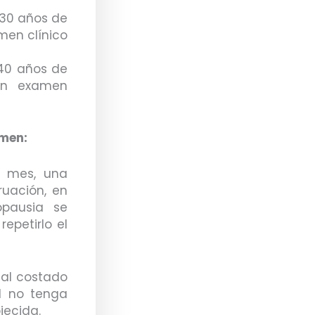
 30 años de
en clínico
40 años de
un examen
amen:
r mes, una
uación, en
pausia se
epetirlo el
 al costado
l no tenga
jecida.