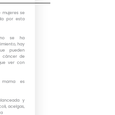
e mujeres se
da por esta
 no se ha
imiento, hay
que pueden
r cáncer de
que ver con
e mama es
alanceada y
oli, acelgas,
ya