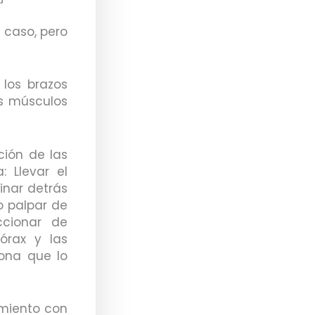
r caso, pero
 los brazos
os músculos
ción de las
 Llevar el
inar detrás
o palpar de
ccionar de
órax y las
zona que lo
imiento con