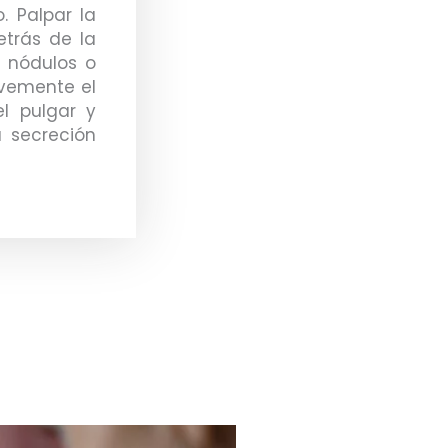
. Palpar la
etrás de la
 nódulos o
avemente el
l pulgar y
 secreción