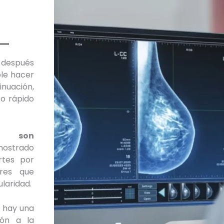
 después
le hacer
nuación,
o rápido
 son
mostrado
rtes por
res que
laridad.
 hay una
ión a la