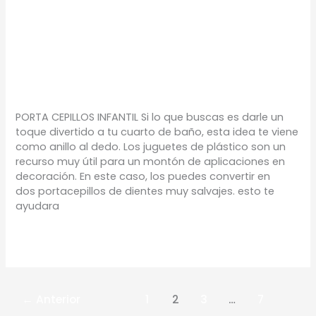
MANUALIDADES PARA
TU BAÑO
TIPS
/
Proyectos Urbanos
PORTA CEPILLOS INFANTIL Si lo que buscas es darle un
toque divertido a tu cuarto de baño, esta idea te viene
como anillo al dedo. Los juguetes de plástico son un
recurso muy útil para un montón de aplicaciones en
decoración. En este caso, los puedes convertir en
dos portacepillos de dientes muy salvajes. esto te
ayudara
Leer más »
←
Anterior
1
2
3
…
7