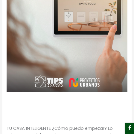
TU CASA INTELIGENTE
TIPS
/
Proyectos Urbanos
F
I
Y
Li
TU CASA INTELIGENTE ¿Cómo puedo empezar? Lo
f