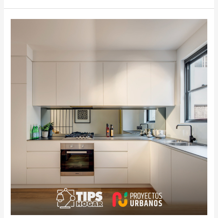
¡DECORA
TU
COCINA!