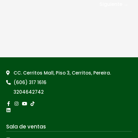
Siguiente
→
CC. Cerritos Mall, Piso 3, Cerritos, Pereira.
(606) 317 1616
3204642742
Facebook-
Linkedin
Instagram
Youtube
Tiktok
f
Sala de ventas