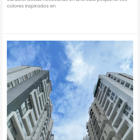
colores inspirados en
Leer más »
¡AVANCES
DE
OBRA
PROVENZA
ABRIL
2022!