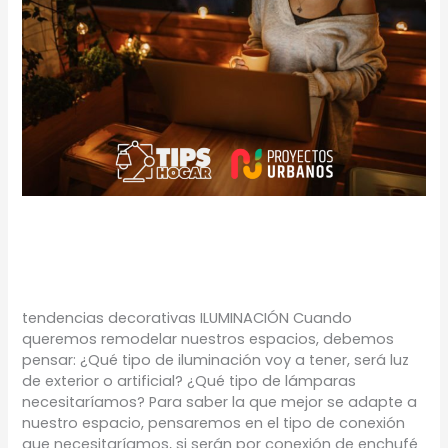
TU BALCÓN
TIPS
/
Proyectos Urbanos
tendencias decorativas ILUMINACIÓN Cuando
queremos remodelar nuestros espacios, debemos
pensar: ¿Qué tipo de iluminación voy a tener, será luz
de exterior o artificial? ¿Qué tipo de lámparas
necesitaríamos? Para saber la que mejor se adapte a
nuestro espacio, pensaremos en el tipo de conexión
que necesitaríamos, si serán por conexión de enchufé