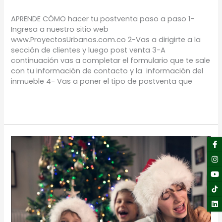
TIPS
/
Proyectos Urbanos
APRENDE CÓMO hacer tu postventa paso a paso 1-
Ingresa a nuestro sitio web
www.ProyectosUrbanos.com.co 2-Vas a dirigirte a la
sección de clientes y luego post venta 3-A
continuación vas a completar el formulario que te sale
con tu información de contacto y la información del
inmueble 4- Vas a poner el tipo de postventa que
Leer más »
F
I
Y
Li
Novenas
f
de
aguinaldos