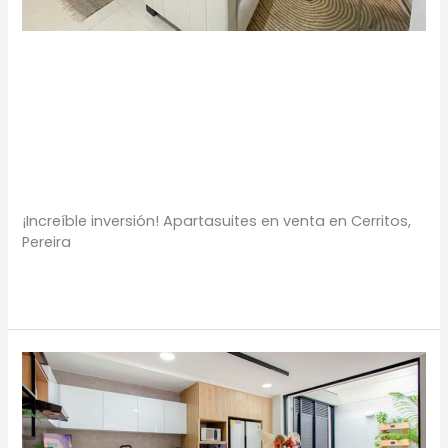
Apartasuites en
Cerritos
Apartasuites
,
Portafolio Inmobiliario
/
Proyectos
Urbanos
¡Increíble inversión! Apartasuites en venta en Cerritos,
Pereira
Leer más »
Casas
en
Cerritos