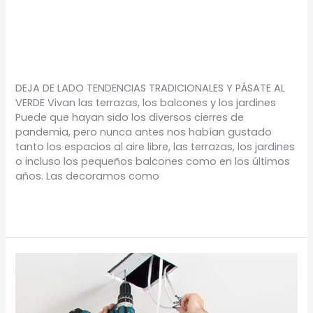
tradicionales y
pásate al verde
TIPS
/
Proyectos Urbanos
DEJA DE LADO TENDENCIAS TRADICIONALES Y PÁSATE AL
VERDE Vivan las terrazas, los balcones y los jardines
Puede que hayan sido los diversos cierres de
pandemia, pero nunca antes nos habían gustado
tanto los espacios al aire libre, las terrazas, los jardines
o incluso los pequeños balcones como en los últimos
años. Las decoramos como
Leer más »
¿Cómo
solicitar
tu
postventa?