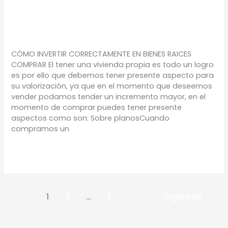
¡COMPRA Y VALORIZA!
TIPS
/
Proyectos Urbanos
CÓMO INVERTIR CORRECTAMENTE EN BIENES RAICES
COMPRAR El tener una vivienda propia es todo un logro
es por ello que debemos tener presente aspecto para
su valorización, ya que en el momento que deseemos
vender podamos tender un incremento mayor, en el
momento de comprar puedes tener presente
aspectos como son: Sobre planosCuando
compramos un
Leer más »
1
2
…
7
Siguiente
→