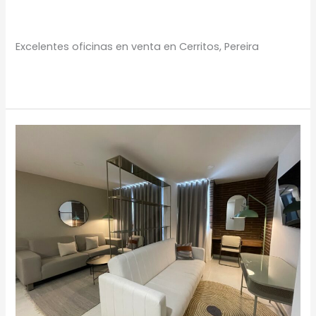
Oficinas
,
Portafolio Inmobiliario
/
Proyectos Urbanos
Excelentes oficinas en venta en Cerritos, Pereira
Leer más »
Apartasuites
en
Cerritos