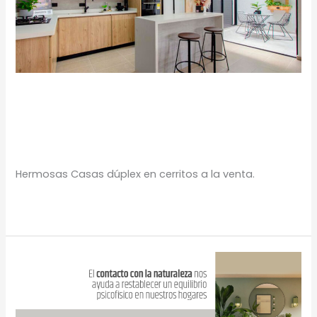
Casas en Cerritos
Casas en venta
,
Portafolio Inmobiliario
/
Proyectos
Urbanos
Hermosas Casas dúplex en cerritos a la venta.
Leer más »
Deja
de
lado
tendencias