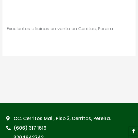
Oficinas en Cerritos
Oficinas
,
Portafolio Inmobiliario
/
Proyectos Urbanos
Excelentes oficinas en venta en Cerritos, Pereira
Leer más »
CC. Cerritos Mall, Piso 3, Cerritos, Pereira.
(606) 317 1616
F
I
Y
Li
f
3204642742