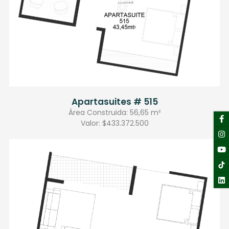
Apartasuites # 515
Área Construida: 56,65 m²
F
I
Y
Li
f
Valor: $433.372.500