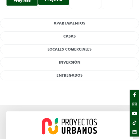
Proyecto
APARTAMENTOS
CASAS
LOCALES COMERCIALES
INVERSIÓN
ENTREGADOS
F
I
Y
Li
f