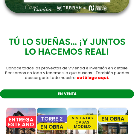
TÚ LO SUEÑAS... ¡Y JUNTOS
LO HACEMOS REAL!
Conoce todos los proyectos de vivienda e inversión en detalle.
Pensamos en todo y tenemos lo que buscas… También puedes
descargarte todo nuestro
catálogo aquí.
EN VENTA
TORRE 2
EN OBRA
VISITA LAS
ENTREGA
CASAS
ESTE AÑO
EN OBRA
MODELO