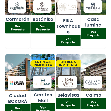
Cormorán
Botániko
Casa
FIKA
lumina
Townhous
Ver
Ver
Proyecto
Proyecto
e
Ver
Proyecto
Ver
Proyecto
ENTREGA
ENTREGA
INMEDIATA
INMEDIATA
Cerritos
Belavista
Calmo
Ciudad
Mall
BOKORÁ
Ver
Ver
Proyecto
Proyecto
Ver
Ver
Proyecto