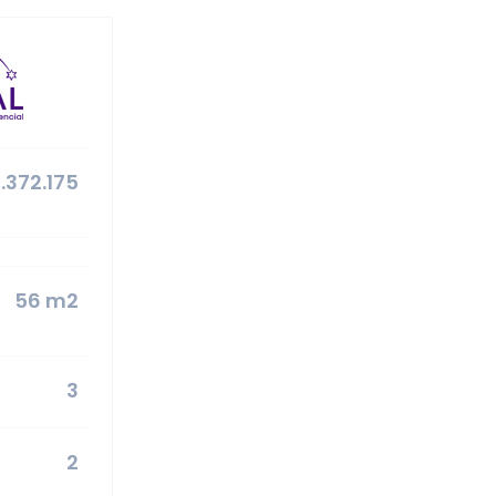
.372.175
56 m2
3
2