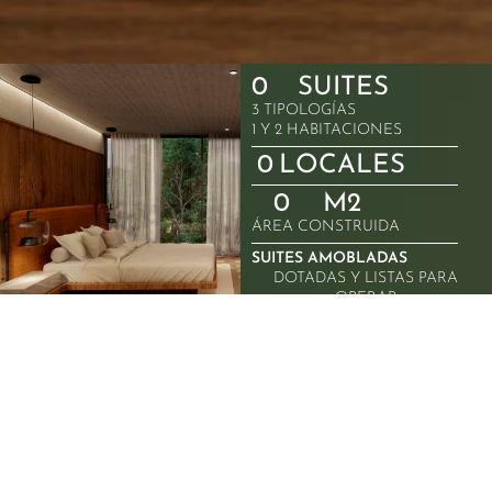
SUITES
0
3 TIPOLOGÍAS
1 Y 2 HABITACIONES
LOCALES
0
M2
0
ÁREA CONSTRUIDA
SUITES AMOBLADAS
DOTADAS Y LISTAS PARA
OPERAR
DISEÑO EFICIENTE E
INNOVADOR
PENSADO EN OPERACIÓN
SHORT-TERM RENTALS
CON FORMAS Y COLORES
QUE SE FUSIONAN
GENERANDO EXPERIENCIAS
SENSORIALES AUTÉNTICAS Y