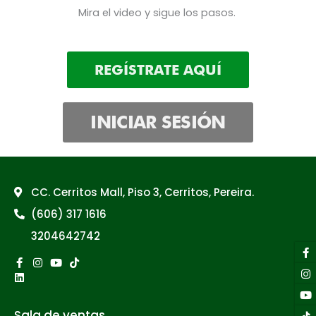
Mira el video y sigue los pasos.
REGÍSTRATE AQUÍ
INICIAR SESIÓN
CC. Cerritos Mall, Piso 3, Cerritos, Pereira.
(606) 317 1616
3204642742
F
I
Y
Li
f
Facebook-
Linkedin
Instagram
Youtube
Tiktok
f
Sala de ventas