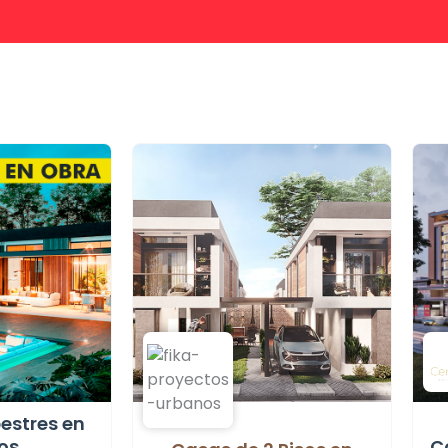
stres en
tos
C