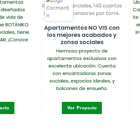
artamentos
Ub
 diseñados
Ca
 de vida de
te 
ue BOTÁNIKO
e
Apartamentos NO VIS con
ciales, tiene
in
los mejores acabados y
TAR. ¡Conoce
zonsa sociales
!
Hermoso proyecto de
apartamentos exclusivos con
excelente ubicación. Cuenta
con encantadoras zonas
sociales, espacios ideales, y
balcones de ensueño.
ecto
Ver Proyecto