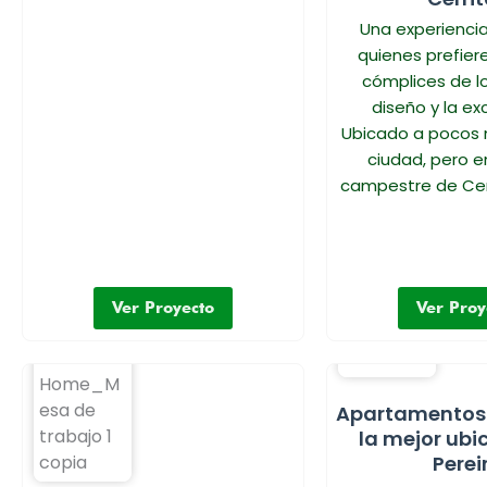
Una experiencia
quienes prefier
cómplices de lo
diseño y la exc
Ubicado a pocos 
ciudad, pero e
campestre de Cerr
Ver Proyecto
Ver Proy
Apartamentos 
la mejor ubi
Perei