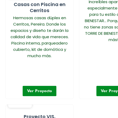
Increíbles ap
Casas con Piscina en
especialmente
Cerritos
para tu estilo
Hermosas casas dúplex en
BIENESTAR… Porq
Cerritos, Pereira. Donde los
no tiene zonas so
espacios y diseño te darán la
TORRE DE BIENES
calidad de vida que mereces.
más
Piscina interna, parqueadero
cubierto, kit de domótica y
mucho más.
Ver Proyecto
Ver Proy
Proyecto VIS,