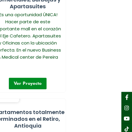
Apartasuites
¡Es una oportunidad ÚNICA!
Hacer parte de este
portante mall en el corazón
l Eje Cafetero. Apartasuites
y Oficinas con la ubicación
rfecta. En el nuevo Business
 Medical center de Pereira
Ver Proyecto
F
I
Y
Li
f
artamentos totalmente
erminados en el Retiro,
Antioquia