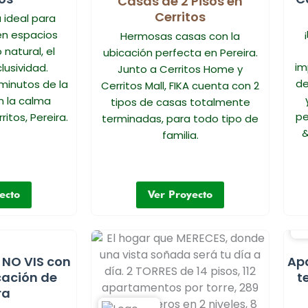
Casas de 2 Pisos en
Cerritos
 ideal para
en espacios
Hermosas casas con la
 natural, el
ubicación perfecta en Pereira.
im
lusividad.
Junto a Cerritos Home y
de
minutos de la
Cerritos Mall, FIKA cuenta con 2
n la calma
tipos de casas totalmente
pe
itos, Pereira.
terminadas, para todo tipo de
&
familia.
ecto
Ver Proyecto
NO VIS con
Ap
cación de
t
ra