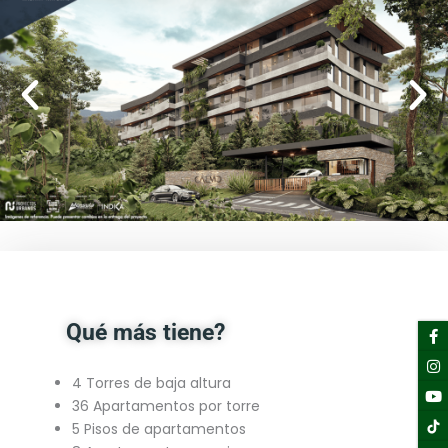
F
I
Y
Li
Qué más tiene?
f
4 Torres de baja altura
36 Apartamentos por torre
5 Pisos de apartamentos