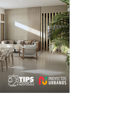
o tendencias
s y pásate al