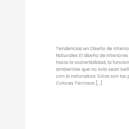
TENDENCIAS 
INTERIORES 
TIPS
/
Proyectos Urbanos
Tendencias en Diseño de Interio
Naturales El diseño de interior
hacia la sostenibilidad, la funci
ambientes que no solo sean bell
con la naturaleza. Estas son las
Colores Terrosos […]
Leer más »