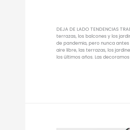
verde
TIPS
/
Proyectos Urbanos
DEJA DE LADO TENDENCIAS TRADI
terrazas, los balcones y los jard
de pandemia, pero nunca antes 
aire libre, las terrazas, los jar
los últimos años. Las decoramo
Leer más »