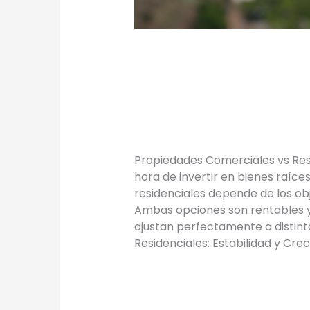
PROPIEDADES
RESIDENCIAL
TIPS
/
Proyectos Urbanos
Propiedades Comerciales vs Resi
hora de invertir en bienes raíce
residenciales depende de los obj
Ambas opciones son rentables y 
ajustan perfectamente a distinto
Residenciales: Estabilidad y Cre
Leer más »