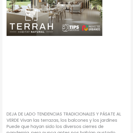
Deja de lado
tendencias
tradicionales y
pásate al verde
TIPS
/
Proyectos Urbanos
DEJA DE LADO TENDENCIAS TRADICIONALES Y PÁSATE AL
VERDE Vivan las terrazas, los balcones y los jardines
Puede que hayan sido los diversos cierres de
pandemia, pero nunca antes nos habían gustado