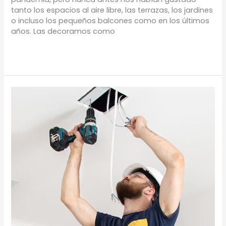
tanto los espacios al aire libre, las terrazas, los jardines
o incluso los pequeños balcones como en los últimos
años. Las decoramos como
Leer más »
¿Cómo
solicitar
tu
postventa?