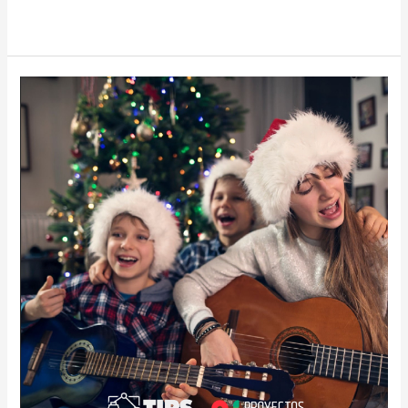
Leer más »
Novenas
de
aguinaldos