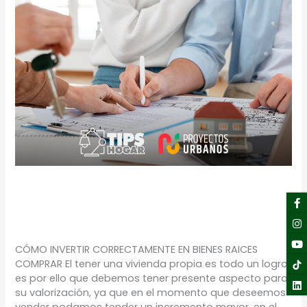
¡COMPRA Y VALORIZA!
F
I
Y
Li
f
TIPS
/
Proyectos Urbanos
CÓMO INVERTIR CORRECTAMENTE EN BIENES RAICES
COMPRAR El tener una vivienda propia es todo un logro
es por ello que debemos tener presente aspecto para
su valorización, ya que en el momento que deseemos