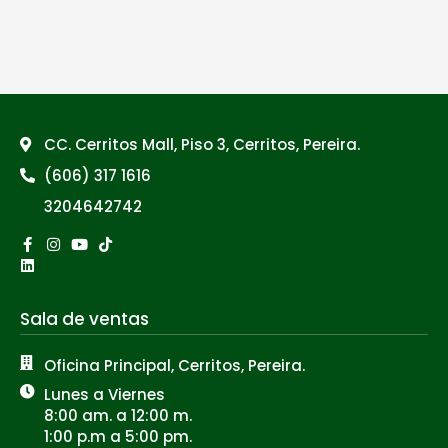
CC. Cerritos Mall, Piso 3, Cerritos, Pereira.
(606) 317 1616
3204642742
Facebook-
Linkedin
Instagram
Youtube
Tiktok
f
Sala de ventas
Oficina Principal, Cerritos, Pereira.
Lunes a Viernes
8:00 am. a 12:00 m.
1:00 p.m a 5:00 pm.