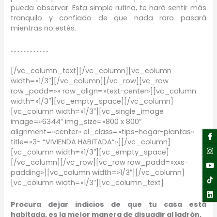
pueda observar. Esta simple rutina, te hará sentir más
tranquilo y confiado de que nada raro pasará
mientras no estés.
……………………..
[/vc_column_text][/vc_column][vc_column
width=»1/3″][/vc_column][/vc_row][vc_row
row_padd=»» row_align=»text-center»][vc_column
width=»1/3″][vc_empty_space][/vc_column]
[vc_column width=»1/3″][vc_single_image
image=»6344″ img_size=»800 x 800″
alignment=»center» el_class=»tips-hogar-plantas»
F
I
Y
Li
f
title=»3- “VIVIENDA HABITADA”»][/vc_column]
[vc_column width=»1/3″][vc_empty_space]
[/vc_column][/vc_row][vc_row row_padd=»xxs-
padding»][vc_column width=»1/3″][/vc_column]
[vc_column width=»1/3″][vc_column_text]
Procura dejar indicios de que tu casa está
habitada, es la mejor manera de disuadir al ladrón.