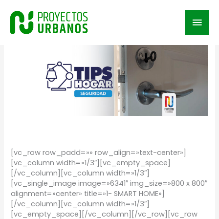
Skip
to
Mai
content
Men
/
TIPS
/ By
Proyectos Urbanos
[vc_row row_padd=»» row_align=»text-center»]
[vc_column width=»1/3″][vc_empty_space]
[/vc_column][vc_column width=»1/3″]
[vc_single_image image=»6341″ img_size=»800 x 800″
alignment=»center» title=»1- SMART HOME»]
[/vc_column][vc_column width=»1/3″]
[vc_empty_space][/vc_column][/vc_row][vc_row