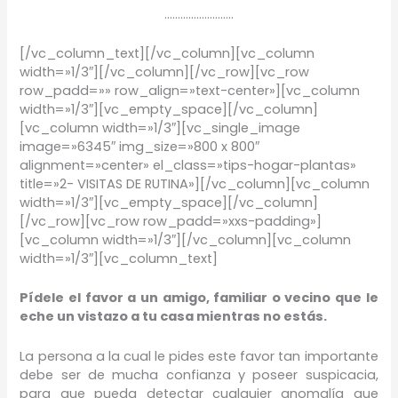
……………………..
[/vc_column_text][/vc_column][vc_column
width=»1/3″][/vc_column][/vc_row][vc_row
row_padd=»» row_align=»text-center»][vc_column
width=»1/3″][vc_empty_space][/vc_column]
[vc_column width=»1/3″][vc_single_image
image=»6345″ img_size=»800 x 800″
alignment=»center» el_class=»tips-hogar-plantas»
title=»2- VISITAS DE RUTINA»][/vc_column][vc_column
width=»1/3″][vc_empty_space][/vc_column]
[/vc_row][vc_row row_padd=»xxs-padding»]
[vc_column width=»1/3″][/vc_column][vc_column
width=»1/3″][vc_column_text]
Pídele el favor a un amigo, familiar o vecino que le
eche un vistazo a tu casa mientras no estás.
La persona a la cual le pides este favor tan importante
debe ser de mucha confianza y poseer suspicacia,
para que pueda detectar cualquier anomalía que