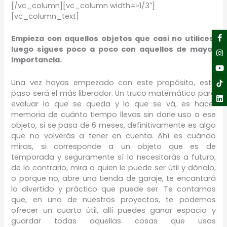
[/vc_column][vc_column width=»1/3″]
[vc_column_text]
F
I
Y
Li
Empieza con aquellos objetos que casi no utilices,
f
luego sigues poco a poco con aquellos de mayor
importancia.
Una vez hayas empezado con este propósito, este
paso será el más liberador. Un truco matemático para
evaluar lo que se queda y lo que se vá, es hacer
memoria de cuánto tiempo llevas sin darle uso a ese
objeto, si se pasa de 6 meses, definitivamente es algo
que no volverás a tener en cuenta. Ahí es cuándo
miras, si corresponde a un objeto que es de
temporada y seguramente sí lo necesitarás a futuro,
de lo contrario, mira a quien le puede ser útil y dónalo,
o porque no, abre una tienda de garaje, te encantará
lo divertido y práctico que puede ser. Te contamos
que, en uno de nuestros proyectos, te podemos
ofrecer un cuarto útil, allí puedes ganar espacio y
guardar todas aquellas cosas que usas