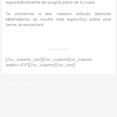
esporádicamente sin ocupar parte de tu casa.
Te invitamos a leer nuestro artículo llamado
Minimalismo, es mucho más específico sobre este
tema, te encantará.
……………………..
[/vc_column_text][/vc_column][vc_column
width=»1/3″][/vc_column][/vc_row]
←
Previous Post
Next Post
→