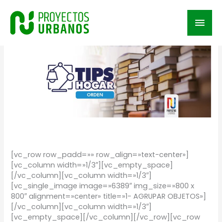
Skip
to
Mai
content
Men
/
TIPS
/ By
Proyectos Urbanos
[vc_row row_padd=»» row_align=»text-center»]
[vc_column width=»1/3″][vc_empty_space]
[/vc_column][vc_column width=»1/3″]
[vc_single_image image=»6389″ img_size=»800 x
800″ alignment=»center» title=»1- AGRUPAR OBJETOS»]
[/vc_column][vc_column width=»1/3″]
[vc_empty_space][/vc_column][/vc_row][vc_row