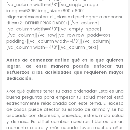
[vc_column width=»1/3″][vc_single_image
image=»6396″ img_size=»800 x 800″
alignment=»center» el_class=»tips-hogar- a ordenar»
title=»2- DEFINIR PRIORIDADES»][/vc_column]
[vc_column width=»1/3″][vc_empty_space]
[/vc_column][/vc_row][vc_row row_padd=»xxs-
padding»][vc_column width=»1/3″][/vc_column]
[vc_column width=»1/3″][vc_column_text]
Antes de comenzar define qué es lo que quieres
lograr, de esta manera podrás enfocar tus
esfuerzos a las actividades que requieren mayor
dedicación.
¿Por qué quieres tener tu casa ordenada? Esta es una
buena pregunta para empezar tu salud mental está
estrechamente relacionada con este tema. El exceso
de cosas puede afectar tu estado de ánimo y se ha
asociado con depresión, ansiedad, estrés, mala salud
y demás… Es difícil cambiar nuestros hábitos de un
momento a otro y más cuando llevas muchos años