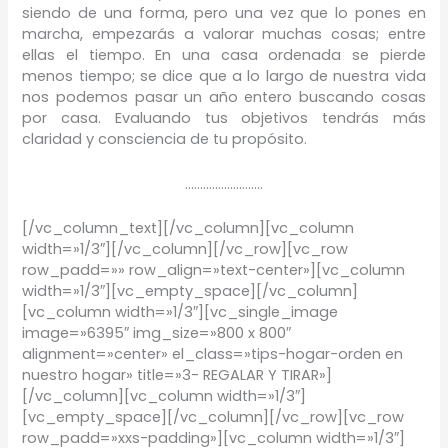
siendo de una forma, pero una vez que lo pones en
marcha, empezarás a valorar muchas cosas; entre
ellas el tiempo. En una casa ordenada se pierde
menos tiempo; se dice que a lo largo de nuestra vida
nos podemos pasar un año entero buscando cosas
por casa. Evaluando tus objetivos tendrás más
claridad y consciencia de tu propósito.
……………………..
[/vc_column_text][/vc_column][vc_column
width=»1/3″][/vc_column][/vc_row][vc_row
row_padd=»» row_align=»text-center»][vc_column
width=»1/3″][vc_empty_space][/vc_column]
[vc_column width=»1/3″][vc_single_image
image=»6395″ img_size=»800 x 800″
alignment=»center» el_class=»tips-hogar-orden en
nuestro hogar» title=»3- REGALAR Y TIRAR»]
[/vc_column][vc_column width=»1/3″]
[vc_empty_space][/vc_column][/vc_row][vc_row
row_padd=»xxs-padding»][vc_column width=»1/3″]