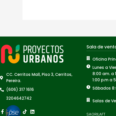
Sala de vent
Oficina Prin
Lunes a Vie
8:00 am. a 
CC. Cerritos Mall, Piso 3, Cerritos,
1:00 p.m a 
Pereira.
Sábados 8:
(606) 317 1616
3204642742
Salas de Ve
Facebook-
Instagram
Youtube
Tiktok
Linkedin
SAGRILAFT
f