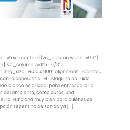
 Sueño Reparador
n=»text-center»][vc_column width=»1/3″]
][vc_column width=»1/3″]
 img_size=»800 x 800″ alignment=»center»
on-alcohol» title=»1- Maquina de ruido
ido blanco es el ideal para enmascarar o
es del ambiente, como autos, una
perro. Funciona muy bien para quienes se
pción repentina de sonido ya […]