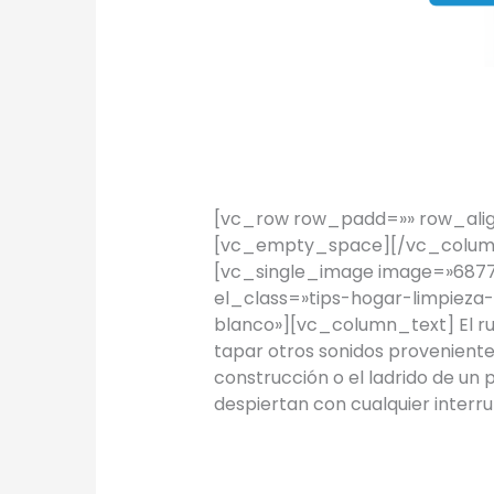
TIPS Hogar:
TIPS
/
Proyectos Urbanos
[vc_row row_padd=»» row_alig
[vc_empty_space][/vc_column
[vc_single_image image=»6877″
el_class=»tips-hogar-limpieza-c
blanco»][vc_column_text] El ru
tapar otros sonidos provenient
construcción o el ladrido de un 
despiertan con cualquier interru
Read More »