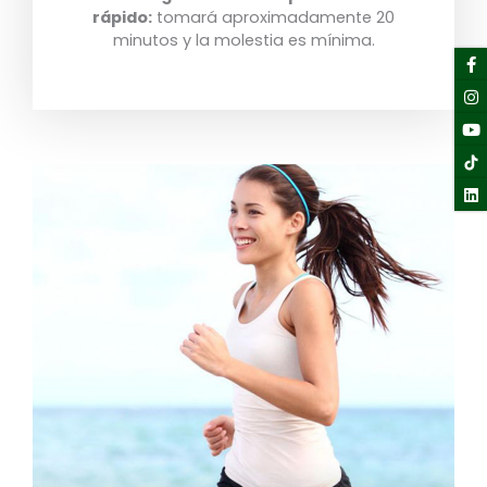
rápido:
tomará aproximadamente 20
minutos y la molestia es mínima.
F
I
Y
Li
f