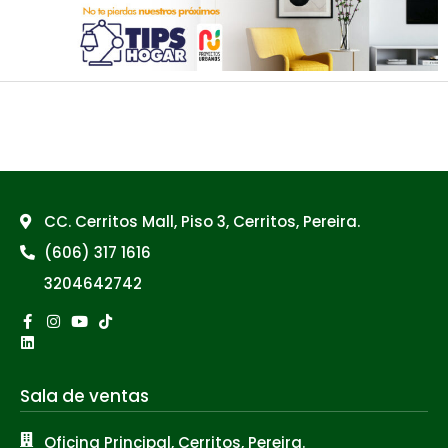
←
Previous Post
Next Post
→
CC. Cerritos Mall, Piso 3, Cerritos, Pereira.
(606) 317 1616
3204642742
Facebook-
Linkedin
Instagram
Youtube
Tiktok
f
Sala de ventas
Oficina Principal, Cerritos, Pereira.