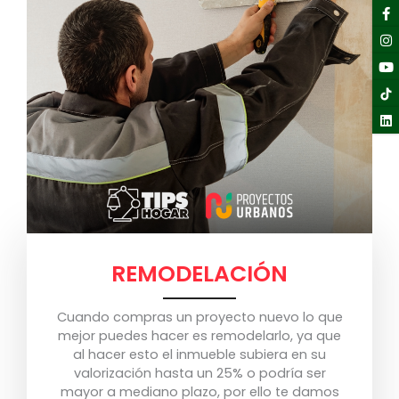
F
I
Y
Li
f
REMODELACIÓN
Cuando compras un proyecto nuevo lo que
mejor puedes hacer es remodelarlo, ya que
al hacer esto el inmueble subiera en su
valorización hasta un 25% o podría ser
mayor a mediano plazo, por ello te damos