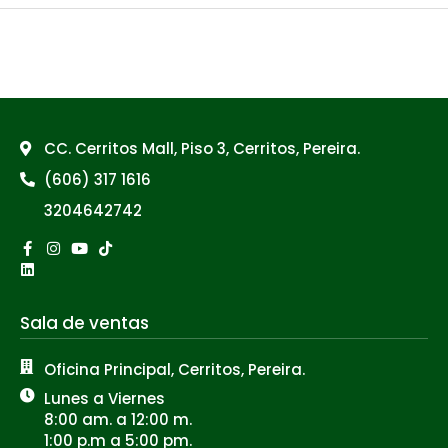
←
Previous Post
Next Post
→
CC. Cerritos Mall, Piso 3, Cerritos, Pereira.
(606) 317 1616
3204642742
Facebook-
Linkedin
Instagram
Youtube
Tiktok
f
Sala de ventas
Oficina Principal, Cerritos, Pereira.
Lunes a Viernes
8:00 am. a 12:00 m.
1:00 p.m a 5:00 pm.