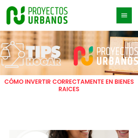
Skip
/
TIPS
/ By
Proyectos Urbanos
to
Mai
content
Men
CÓMO INVERTIR CORRECTAMENTE EN BIENES
RAICES