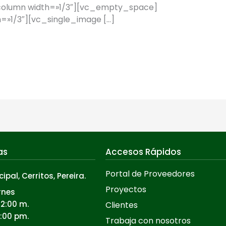
column width=»1/3″][vc_empty_space]
»1/3″][vc_single_image […]
as
Accesos Rápidos
Portal de Proveedores
cipal, Cerritos, Pereira.
Proyectos
rnes
12:00 m.
Clientes
5:00 pm.
Trabaja con nosotros