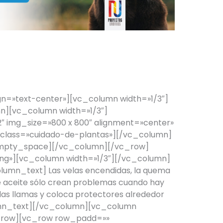
¡PERRO EN CASA!
n=»text-center»][vc_column width=»1/3″]
][vc_column width=»1/3″]
 img_size=»800 x 800″ alignment=»center»
_class=»cuidado-de-plantas»][/vc_column]
empty_space][/vc_column][/vc_row]
g»][vc_column width=»1/3″][/vc_column]
lumn_text] Las velas encendidas, la quema
e aceite sólo crean problemas cuando hay
 las llamas y coloca protectores alrededor
lumn_text][/vc_column][vc_column
c_row][vc_row row_padd=»»