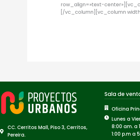
row_align=»text-center»][vc_
[/vc_column][vc_column width=
Leer más »
Sala de vent
Oficina Prin
Lunes a Vie
8:00 am. a 
CC. Cerritos Mall, Piso 3, Cerritos,
1:00 p.m a 
Pereira.