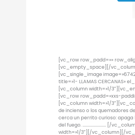
TIPS Hogar: 
TIPS
/
Proyectos Urbanos
[vc_row row_padd=»» row_alig
[vc_empty_space][/vc_column
[vc_single_image image=»6742″
title=»1- LLAMAS CERCANAS» el
[vc_column width=»1/3″][vc_
[vc_row row_padd=»xxs-paddin
[vc_column width=»1/3″][vc_co
de incienso o los quemadores d
cerca un perrito curioso: apaga
del fuego. …………………….. [/vc_co
width=»1/3″][/vc_column][/v