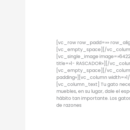
TIPS Hogar: 
TIPS
/
Proyectos Urbanos
[vc_row row_padd=»» row_alig
[vc_empty_space][/vc_column
[vc_single_image image=»6422″
title=»1- RASCADOR»][/vc_colu
[vc_empty_space][/vc_colum
padding»][vc_column width=»1/
[vc_column_text] Tu gato necesi
muebles, en su lugar, dale el es
hábito tan importante. Los gat
de razones
Leer más »