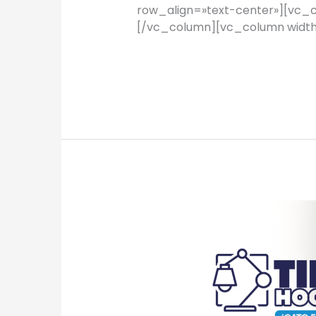
row_align=»text-center»][vc_
[/vc_column][vc_column width=
Leer más »
TIPS
Hogar:
¡GATO
EN
CASA!