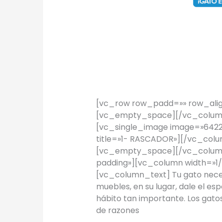
TIPS Hogar: 
TIPS
/
Proyectos Urbanos
[vc_row row_padd=»» row_alig
[vc_empty_space][/vc_column
[vc_single_image image=»6422″
title=»1- RASCADOR»][/vc_colu
[vc_empty_space][/vc_colum
padding»][vc_column width=»1/
[vc_column_text] Tu gato necesi
muebles, en su lugar, dale el es
hábito tan importante. Los gat
de razones