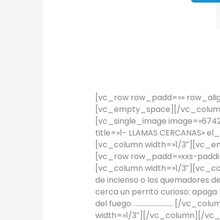
TIPS Hogar: 
TIPS
/
Proyectos Urbanos
[vc_row row_padd=»» row_alig
[vc_empty_space][/vc_column
[vc_single_image image=»6742″
title=»1- LLAMAS CERCANAS» el
[vc_column width=»1/3″][vc_
[vc_row row_padd=»xxs-paddin
[vc_column width=»1/3″][vc_co
de incienso o los quemadores d
cerca un perrito curioso: apaga
del fuego. …………………….. [/vc_co
width=»1/3″][/vc_column][/v