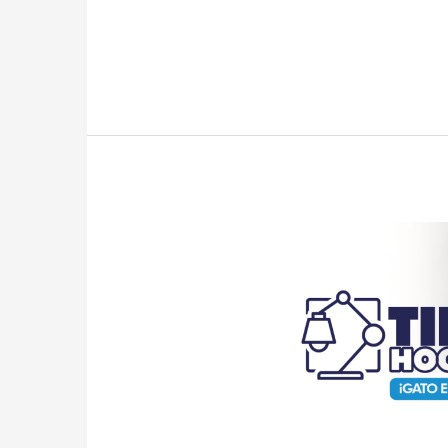
Leer más »
TIPS
Hogar:
¡GATO
EN
CASA!