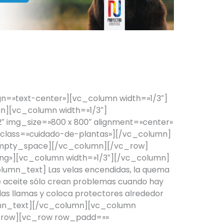
¡PERRO EN CASA!
n=»text-center»][vc_column width=»1/3″]
][vc_column width=»1/3″]
 img_size=»800 x 800″ alignment=»center»
_class=»cuidado-de-plantas»][/vc_column]
empty_space][/vc_column][/vc_row]
g»][vc_column width=»1/3″][/vc_column]
lumn_text] Las velas encendidas, la quema
e aceite sólo crean problemas cuando hay
 las llamas y coloca protectores alrededor
lumn_text][/vc_column][vc_column
c_row][vc_row row_padd=»»