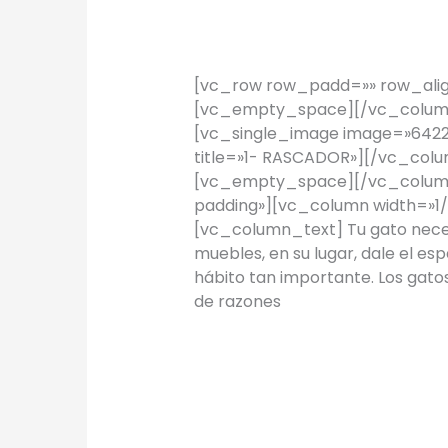
TIPS
/
Proyectos Urbanos
[vc_row row_padd=»» row_alig
[vc_empty_space][/vc_column
[vc_single_image image=»6422″
title=»1- RASCADOR»][/vc_colu
[vc_empty_space][/vc_colum
padding»][vc_column width=»1/
[vc_column_text] Tu gato necesi
muebles, en su lugar, dale el es
hábito tan importante. Los gat
de razones
Leer más »