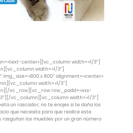
¡GATO EN CASA!
n=»text-center»][vc_column width=»1/3″]
][vc_column width=»1/3″]
 img_size=»800 x 800″ alignment=»center»
mn][vc_column width=»1/3″]
n][/vc_row][vc_row row_padd=»xxs-
3″][/vc_column][vc_column width=»1/3″]
ta un rascador; no te enojes si te daña los
pacio que necesita para que realice este
os rasguñan los muebles por un gran número