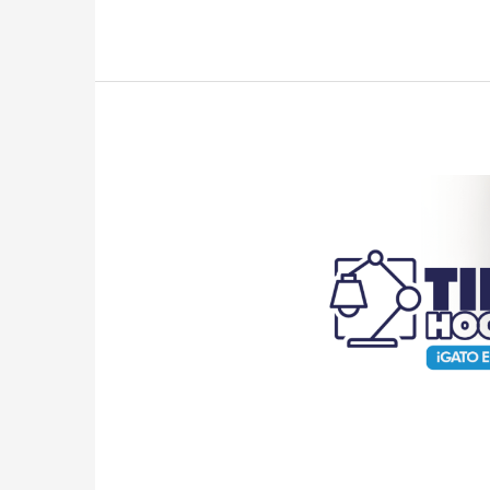
TIPS
Hogar:
¡GATO
EN
CASA!
TIPS Hogar: 