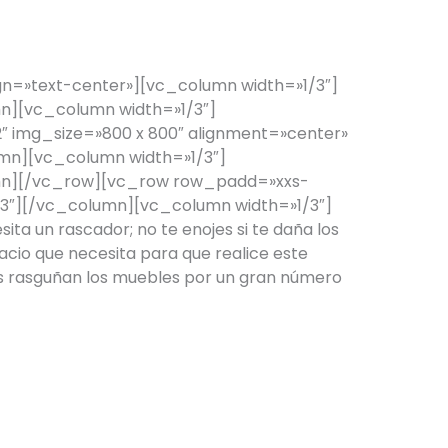
n=»text-center»][vc_column width=»1/3″]
][vc_column width=»1/3″]
 img_size=»800 x 800″ alignment=»center»
mn][vc_column width=»1/3″]
n][/vc_row][vc_row row_padd=»xxs-
3″][/vc_column][vc_column width=»1/3″]
ta un rascador; no te enojes si te daña los
pacio que necesita para que realice este
os rasguñan los muebles por un gran número