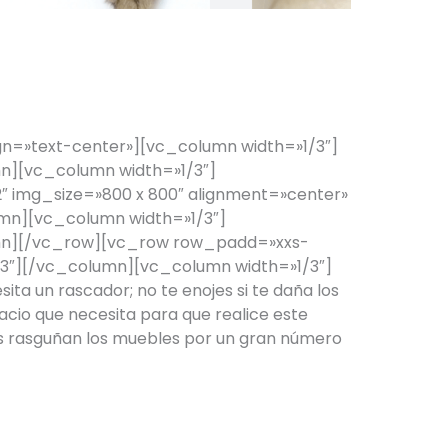
¡GATO EN CASA!
n=»text-center»][vc_column width=»1/3″]
][vc_column width=»1/3″]
 img_size=»800 x 800″ alignment=»center»
mn][vc_column width=»1/3″]
n][/vc_row][vc_row row_padd=»xxs-
3″][/vc_column][vc_column width=»1/3″]
ta un rascador; no te enojes si te daña los
pacio que necesita para que realice este
os rasguñan los muebles por un gran número