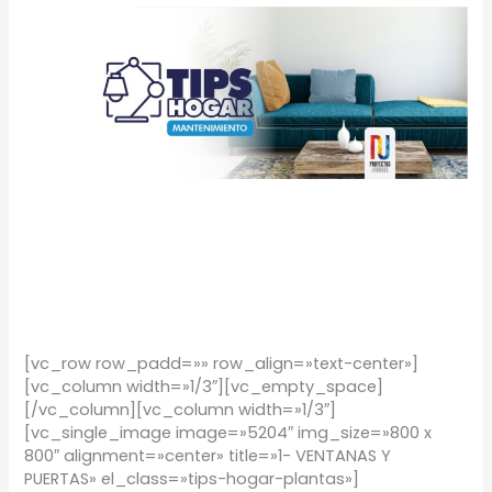
TIPS
Hogar:
Mantenimiento
TIPS Hogar:
Mantenimiento
TIPS
/
Proyectos Urbanos
[vc_row row_padd=»» row_align=»text-center»]
[vc_column width=»1/3″][vc_empty_space]
[/vc_column][vc_column width=»1/3″]
[vc_single_image image=»5204″ img_size=»800 x
800″ alignment=»center» title=»1- VENTANAS Y
PUERTAS» el_class=»tips-hogar-plantas»]