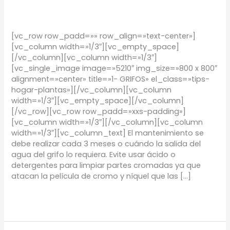
TIPS
/
Proyectos Urbanos
[vc_row row_padd=»» row_align=»text-center»]
[vc_column width=»1/3″][vc_empty_space]
[/vc_column][vc_column width=»1/3″]
[vc_single_image image=»5210″ img_size=»800 x 800″
alignment=»center» title=»1- GRIFOS» el_class=»tips-
hogar-plantas»][/vc_column][vc_column
width=»1/3″][vc_empty_space][/vc_column]
[/vc_row][vc_row row_padd=»xxs-padding»]
[vc_column width=»1/3″][/vc_column][vc_column
width=»1/3″][vc_column_text] El mantenimiento se
debe realizar cada 3 meses o cuándo la salida del
agua del grifo lo requiera. Evite usar ácido o
detergentes para limpiar partes cromadas ya que
atacan la película de cromo y níquel que las […]
Leer más »