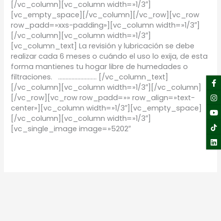
[/vc_column][vc_column width=»1/3″]
[vc_empty_space][/vc_column][/vc_row][vc_row
row_padd=»xxs-padding»][vc_column width=»1/3″]
[/vc_column][vc_column width=»1/3″]
[vc_column_text] La revisión y lubricación se debe
realizar cada 6 meses o cuándo el uso lo exija, de esta
forma mantienes tu hogar libre de humedades o
filtraciones. …………………….. [/vc_column_text]
F
I
Y
Li
f
[/vc_column][vc_column width=»1/3″][/vc_column]
[/vc_row][vc_row row_padd=»» row_align=»text-
center»][vc_column width=»1/3″][vc_empty_space]
[/vc_column][vc_column width=»1/3″]
[vc_single_image image=»5202″
Leer más »