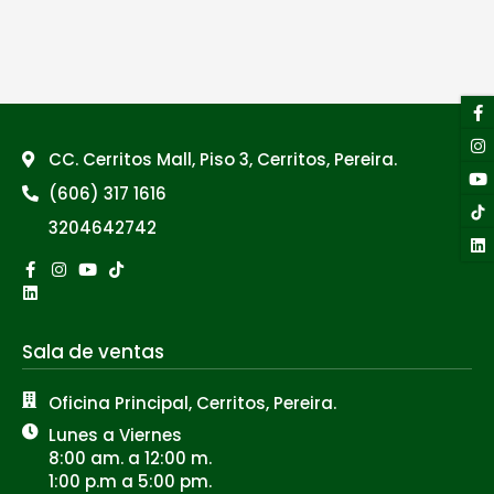
F
I
Y
Li
f
CC. Cerritos Mall, Piso 3, Cerritos, Pereira.
(606) 317 1616
3204642742
Facebook-
Linkedin
Instagram
Youtube
Tiktok
f
Sala de ventas
Oficina Principal, Cerritos, Pereira.
Lunes a Viernes
8:00 am. a 12:00 m.
1:00 p.m a 5:00 pm.