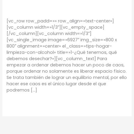
TIPS
/
Proyectos Urbanos
[vc_row row_padd=»» row_align=»text-center»]
[vc_column width=»1/3″][vc_empty_space]
[/vc_column][vc_column width=»1/3″]
[vc_single_image image=»6927″ img_size=»800 x
800″ alignment=»center» el_class=»tips-hogar-
limpieza-con-alcohol» title=»1-¿Qué tenemos, qué
debemos desechar?»][vc_column_text] Para
empezar a ordenar debemos hacer un poco de caos,
porque ordenar no solamente es liberar espacio físico.
Se trata también de lograr un equilibrio mental, por ello
hacer ese caos es el único lugar desde el que
podremos […]
Leer más »