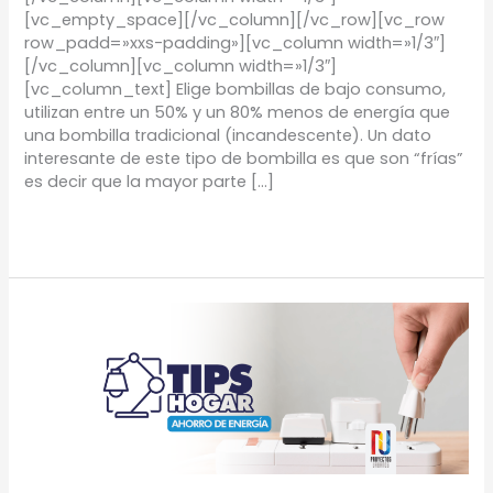
[vc_empty_space][/vc_column][/vc_row][vc_row
row_padd=»xxs-padding»][vc_column width=»1/3″]
[/vc_column][vc_column width=»1/3″]
[vc_column_text] Elige bombillas de bajo consumo,
utilizan entre un 50% y un 80% menos de energía que
una bombilla tradicional (incandescente). Un dato
interesante de este tipo de bombilla es que son “frías”
es decir que la mayor parte […]
Leer más »
TIPS
Hogar:
Ahorra
energía
en
casa