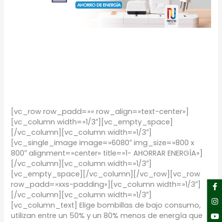
casa
TIPS Hogar: Ahorra
energía en casa
TIPS
/
Proyectos Urbanos
[vc_row row_padd=»» row_align=»text-center»]
[vc_column width=»1/3″][vc_empty_space]
[/vc_column][vc_column width=»1/3″]
[vc_single_image image=»6080″ img_size=»800 x
800″ alignment=»center» title=»1- AHORRAR ENERGÍA»]
[/vc_column][vc_column width=»1/3″]
[vc_empty_space][/vc_column][/vc_row][vc_row
F
I
Y
Li
row_padd=»xxs-padding»][vc_column width=»1/3″]
f
[/vc_column][vc_column width=»1/3″]
[vc_column_text] Elige bombillas de bajo consumo,
utilizan entre un 50% y un 80% menos de energía que