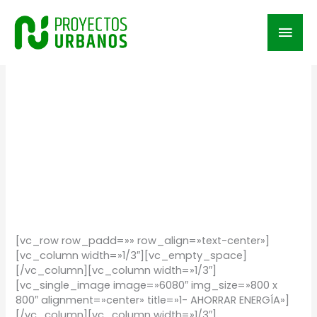
Ir
al
Men
contenido
prin
ahorro
TIPS Hogar: Ahorra
TIPS
Hogar:
Ahorra
energía en casa
energía
en
TIPS
/
Proyectos Urbanos
casa
[vc_row row_padd=»» row_align=»text-center»]
[vc_column width=»1/3″][vc_empty_space]
[/vc_column][vc_column width=»1/3″]
[vc_single_image image=»6080″ img_size=»800 x
800″ alignment=»center» title=»1- AHORRAR ENERGÍA»]
[/vc_column][vc_column width=»1/3″]