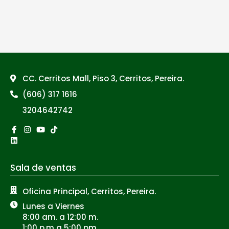
CC. Cerritos Mall, Piso 3, Cerritos, Pereira.
(606) 317 1616
3204642742
Facebook-
Linkedin
Instagram
Youtube
Tiktok
f
Sala de ventas
Oficina Principal, Cerritos, Pereira.
Lunes a Viernes
8:00 am. a 12:00 m.
1:00 p.m a 5:00 pm.