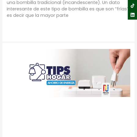
una bombilla tradicional (incandescente). Un dato
interesante de este tipo de bombilla es que son “frías”
es decir que la mayor parte
Leer más »
TIPS
Hogar:
Ahorra
energía
en
casa
TIPS Hogar: Ahorra
energía en casa