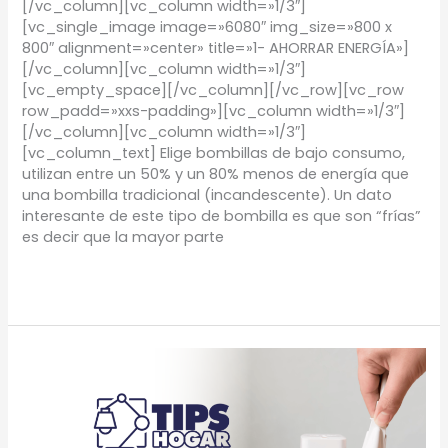
[/vc_column][vc_column width=»1/3″]
[vc_single_image image=»6080″ img_size=»800 x
800″ alignment=»center» title=»1- AHORRAR ENERGÍA»]
[/vc_column][vc_column width=»1/3″]
[vc_empty_space][/vc_column][/vc_row][vc_row
row_padd=»xxs-padding»][vc_column width=»1/3″]
[/vc_column][vc_column width=»1/3″]
[vc_column_text] Elige bombillas de bajo consumo,
utilizan entre un 50% y un 80% menos de energía que
una bombilla tradicional (incandescente). Un dato
interesante de este tipo de bombilla es que son “frías”
es decir que la mayor parte
Leer más »
TIPS
Hogar:
Ahorra
energía
en