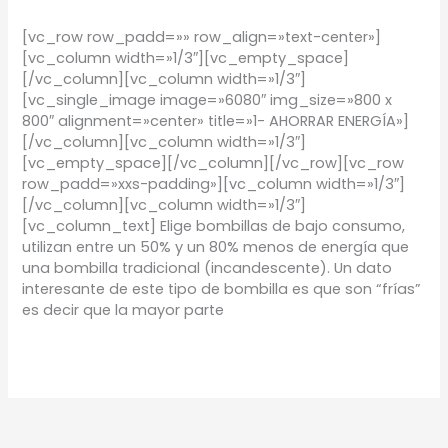
TIPS
/
Proyectos Urbanos
[vc_row row_padd=»» row_align=»text-center»]
[vc_column width=»1/3″][vc_empty_space]
[/vc_column][vc_column width=»1/3″]
[vc_single_image image=»6080″ img_size=»800 x
800″ alignment=»center» title=»1- AHORRAR ENERGÍA»]
[/vc_column][vc_column width=»1/3″]
[vc_empty_space][/vc_column][/vc_row][vc_row
row_padd=»xxs-padding»][vc_column width=»1/3″]
[/vc_column][vc_column width=»1/3″]
[vc_column_text] Elige bombillas de bajo consumo,
utilizan entre un 50% y un 80% menos de energía que
una bombilla tradicional (incandescente). Un dato
interesante de este tipo de bombilla es que son “frías”
es decir que la mayor parte
Leer más »