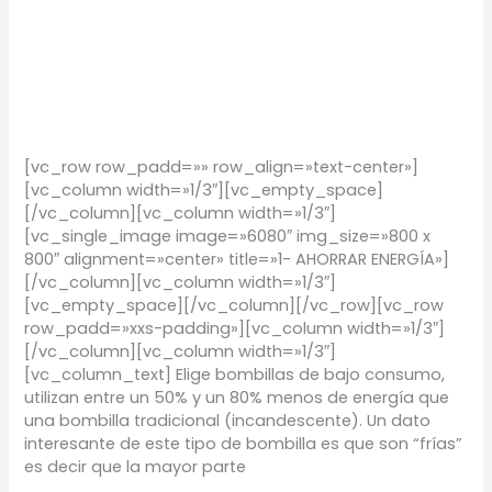
TIPS Hogar: Ahorra
energía en casa
TIPS
/
Proyectos Urbanos
[vc_row row_padd=»» row_align=»text-center»]
[vc_column width=»1/3″][vc_empty_space]
[/vc_column][vc_column width=»1/3″]
[vc_single_image image=»6080″ img_size=»800 x
800″ alignment=»center» title=»1- AHORRAR ENERGÍA»]
[/vc_column][vc_column width=»1/3″]
[vc_empty_space][/vc_column][/vc_row][vc_row
row_padd=»xxs-padding»][vc_column width=»1/3″]
[/vc_column][vc_column width=»1/3″]
[vc_column_text] Elige bombillas de bajo consumo,
utilizan entre un 50% y un 80% menos de energía que
una bombilla tradicional (incandescente). Un dato
interesante de este tipo de bombilla es que son “frías”
es decir que la mayor parte