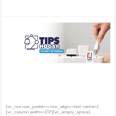
Leer más »
TIPS
Hogar:
Ahorra
energía
en
casa
TIPS Hogar: Ahorra
energía en casa
TIPS
/
Proyectos Urbanos
[vc_row row_padd=»» row_align=»text-center»]
[vc_column width=»1/3″][vc_empty_space]