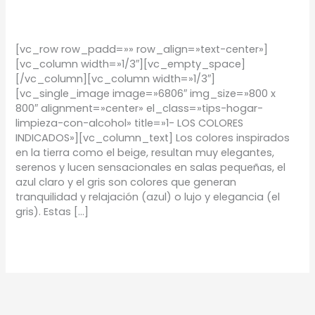
TIPS
/
Proyectos Urbanos
[vc_row row_padd=»» row_align=»text-center»]
[vc_column width=»1/3″][vc_empty_space]
[/vc_column][vc_column width=»1/3″]
[vc_single_image image=»6806″ img_size=»800 x
800″ alignment=»center» el_class=»tips-hogar-
limpieza-con-alcohol» title=»1- LOS COLORES
INDICADOS»][vc_column_text] Los colores inspirados
en la tierra como el beige, resultan muy elegantes,
serenos y lucen sensacionales en salas pequeñas, el
azul claro y el gris son colores que generan
tranquilidad y relajación (azul) o lujo y elegancia (el
gris). Estas […]
Leer más »