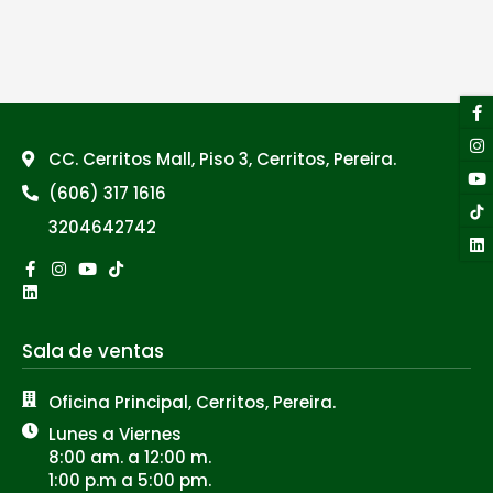
F
I
Y
Li
f
CC. Cerritos Mall, Piso 3, Cerritos, Pereira.
(606) 317 1616
3204642742
Facebook-
Linkedin
Instagram
Youtube
Tiktok
f
Sala de ventas
Oficina Principal, Cerritos, Pereira.
Lunes a Viernes
8:00 am. a 12:00 m.
1:00 p.m a 5:00 pm.