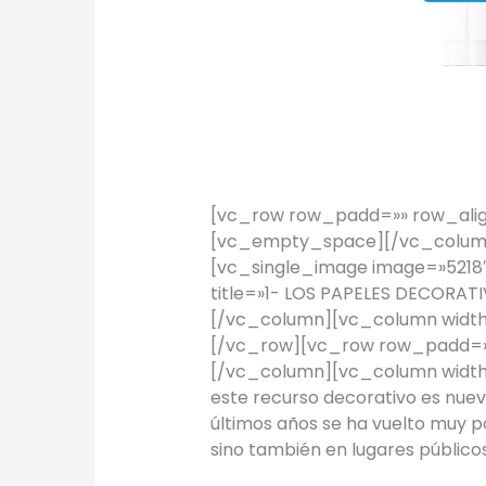
TIPS Hogar: 
TIPS
/
Proyectos Urbanos
[vc_row row_padd=»» row_alig
[vc_empty_space][/vc_column
[vc_single_image image=»5218″
title=»1- LOS PAPELES DECORATI
[/vc_column][vc_column widt
[/vc_row][vc_row row_padd=»x
[/vc_column][vc_column width
este recurso decorativo es nuev
últimos años se ha vuelto muy p
sino también en lugares público