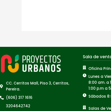
Leer más »
Sala de vent
Oficina Prin
Lunes a Vie
8:00 am. a 
CC. Cerritos Mall, Piso 3, Cerritos,
1:00 p.m a 
Pereira.
Sábados 8:
(606) 317 1616
3204642742
Salas de Ve