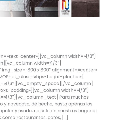
Papel Decorativo
n=»text-center»][vc_column width=»1/3″]
][vc_column width=»1/3″]
 img_size=»800 x 800″ alignment=»center»
VOS» el_class=»tips-hogar-plantas»]
h=»1/3″][vc_empty_space][/vc_column]
xs-padding»][vc_column width=»1/3″]
=»1/3″][vc_column_text] Para muchos
o y novedoso, de hecho, hasta apenas los
opular y usado, no solo en nuestros hogares
s como restaurantes, cafés, […]