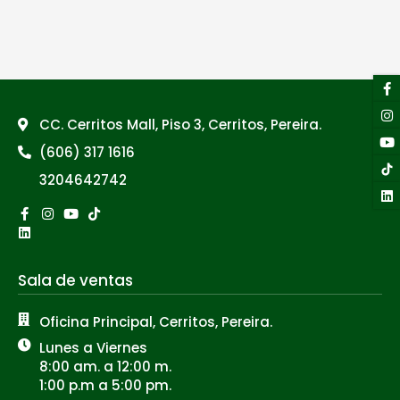
F
I
Y
Li
f
CC. Cerritos Mall, Piso 3, Cerritos, Pereira.
(606) 317 1616
3204642742
Facebook-
Linkedin
Instagram
Youtube
Tiktok
f
Sala de ventas
Oficina Principal, Cerritos, Pereira.
Lunes a Viernes
8:00 am. a 12:00 m.
1:00 p.m a 5:00 pm.