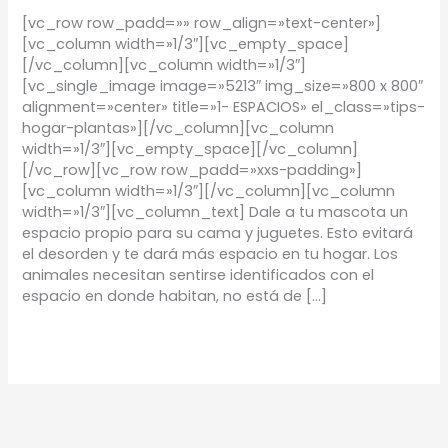
[vc_row row_padd=»» row_align=»text-center»]
[vc_column width=»1/3″][vc_empty_space]
[/vc_column][vc_column width=»1/3″]
[vc_single_image image=»5213″ img_size=»800 x 800″
alignment=»center» title=»1- ESPACIOS» el_class=»tips-
hogar-plantas»][/vc_column][vc_column
width=»1/3″][vc_empty_space][/vc_column]
[/vc_row][vc_row row_padd=»xxs-padding»]
[vc_column width=»1/3″][/vc_column][vc_column
width=»1/3″][vc_column_text] Dale a tu mascota un
espacio propio para su cama y juguetes. Esto evitará
el desorden y te dará más espacio en tu hogar. Los
animales necesitan sentirse identificados con el
espacio en donde habitan, no está de […]
Leer más »