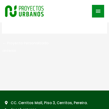
Ir
al
Men
contenido
prin
Por
Proyectos Urbanos
/
27 de octubre de 2025
←
Proyecto Personalizado
anterior
CC. Cerritos Mall, Piso 3, Cerritos, Pereira.