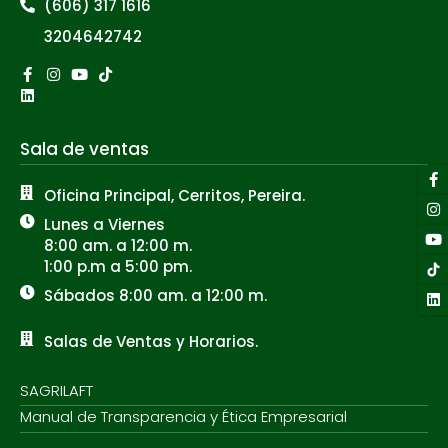
(606) 317 1616
3204642742
Facebook-
Linkedin
Instagram
Youtube
Tiktok
f
Sala de ventas
F
I
Y
Li
f
Oficina Principal, Cerritos, Pereira.
Lunes a Viernes
8:00 am. a 12:00 m.
1:00 p.m a 5:00 pm.
Sábados 8:00 am. a 12:00 m.
Salas de Ventas y Horarios.
SAGRILAFT
Manual de Transparencia y Ética Empresarial