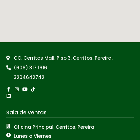
CC. Cerritos Mall, Piso 3, Cerritos, Pereira.
(606) 317 1616
3204642742
Facebook-
Linkedin
Instagram
Youtube
Tiktok
f
Sala de ventas
Oficina Principal, Cerritos, Pereira.
Lunes a Viernes